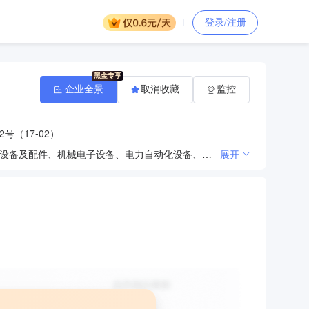
登录/注册
企业全景
取消收藏
监控
号（17-02）
计算机软硬件技术开发；计算机软硬件及外辅设备、仪器仪表、泵、阀门、机电产品、高低压电器、液压设备及配件、机械电子设备、电力自动化设备、电线电缆、金属材料、管件、标准件、机车配件、消防器材、五金工具、灯具、劳保用品、化工原料、洗涤用品、办公用品、文化用品、建筑材料、纸制品、日用杂品、起重设备及配件、水处理设备及配件、锅炉设备及配件、通讯设备、监控设备、清洁设备、家具、厨房设备、电子产品批发、零售；自动化设备、通讯设备、监控设备、清洁设备、厨房设备、计算机综合布线安装及现场维修。（依法须经批准的项目，经相关部门批准后方可开展经营活动。）
展开