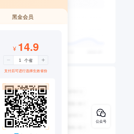
黑金会员
14.9
¥
支付后可进行选择生效省份
公众号