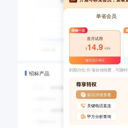
单省会员
限购一次
首月试用
14.9
¥39
¥
每日仅0.48元
到期29元/月/省自动续费，可随
招标产品
标讯详情查看
关键电话直连
甲方分析查询