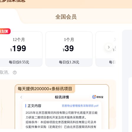
全国会员
最划算
12个月
1个月
3个月
199
39
99
¥
¥
¥
每日仅0.55元
每日仅1.26元
每日仅1.08元
时取消。