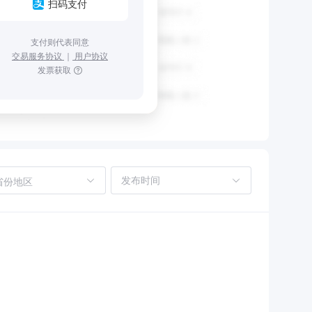
扫码支付
支付则代表同意
交易服务协议
｜
用户协议
发票获取
省份地区