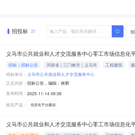
招投标
招
21
义马市公共就业和人才交流服务中心零工市场信息化
招标｜招标公告
河南省｜三门峡市｜义马市
工程建筑
服
招标单位：
义马市公共就业和人才交流服务中心
招标公告，编辑：林辉
正文内容：
发布时间：
2025-11-14 09:38
相关产品：
信息化平台建设
义马市公共就业和人才交流服务中心零工市场信息化