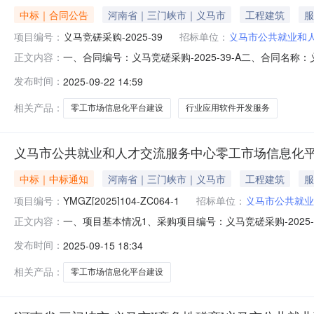
中标｜合同公告
河南省｜三门峡市｜义马市
工程建筑
服
项目编号：
义马竞磋采购-2025-39
招标单位：
义马市公共就业和
一、合同编号：义马竞磋采购-2025-39-A二、合同名
正文内容：
马市公共就业和人才交流服务中心零工市场信息化平台建设
发布时间：
2025-09-22 14:59
雯联系方式：158902615092.供应商（乙方）：郑
相关产品：
零工市场信息化平台建设
行业应用软件开发服务
义马市公共就业和人才交流服务中心零工市场信息化平
中标｜中标通知
河南省｜三门峡市｜义马市
工程建筑
服
项目编号：
YMGZ[2025]104-ZC064-1
招标单位：
义马市公共就业
一、项目基本情况1、采购项目编号：义马竞磋采购-202
正文内容：
购公告发布日期：2025年09月04日5、评审日期：2025
发布时间：
2025-09-15 18:34
人才交流服务中心零工市场信息化平台建设项目郑州万朋安成数
相关产品：
零工市场信息化平台建设