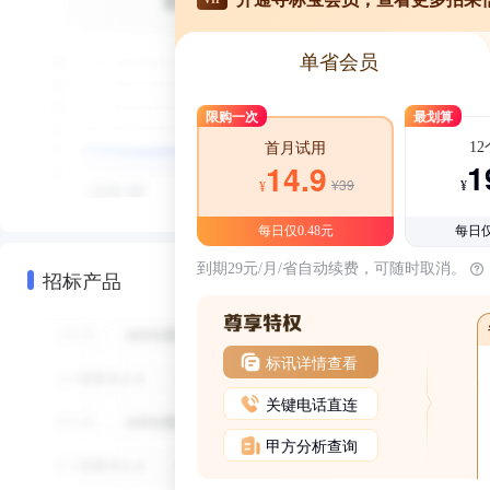
单省会员
限购一次
最划算
1
首月试用
1
14.9
¥39
¥
¥
每日仅0.48元
每日仅
到期29元/月/省自动续费，可随时取消。
招标产品
标讯详情查看
关键电话直连
甲方分析查询