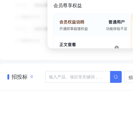
会员尊享权益
招投标
招
0