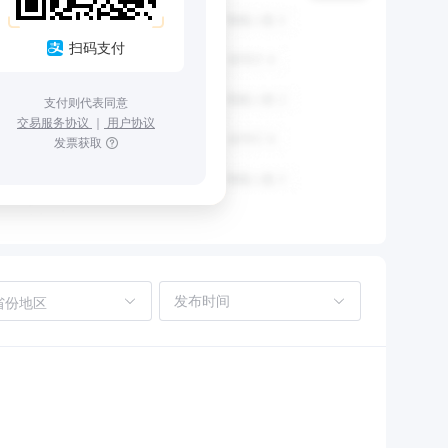
扫码支付
支付则代表同意
交易服务协议
｜
用户协议
发票获取
省份地区