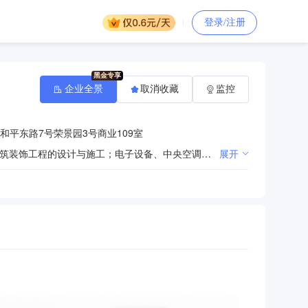
登录/注册
企业全景
取消收藏
监控
和平东路7号荣景园3号商业109室
计算机软硬件及外围辅助设备的技术开发、技术咨询；计算机系统集成；计算机网络工程、安防工程、建筑装饰工程的设计与施工；电子设备、中央空调、仪器仪表、消防器材、五金产品、计算机软硬件、日用百货、办公用品、灯具的销售及维修。（依法须经批准的项目，经相关部门批准后方可开展经营活动）
展开