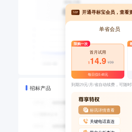
开通寻标宝会员，查看
VIP
单省会员
限购一次
首月试用
14.9
¥39
¥
每日仅0.48元
到期29元/月/省自动续费，可随
招标产品
标讯详情查看
关键电话直连