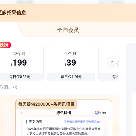
更多招采信息
全国会员
最划算
12个月
1个月
3个月
199
39
99
¥
¥
¥
每日仅0.55元
每日仅1.26元
每日仅1.08元
时取消。