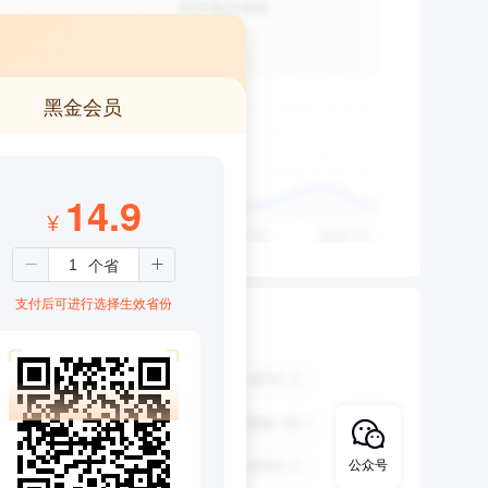
黑金会员
14.9
¥
支付后可进行选择生效省份
公众号