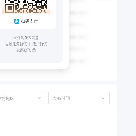
扫码支付
支付则代表同意
交易服务协议
｜
用户协议
发票获取
省份地区