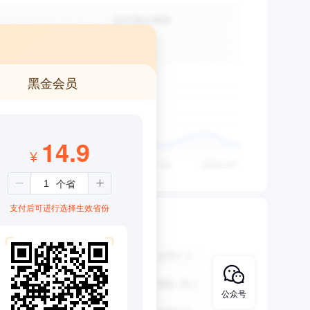
黑金会员
14.9
¥
支付后可进行选择生效省份
公众号