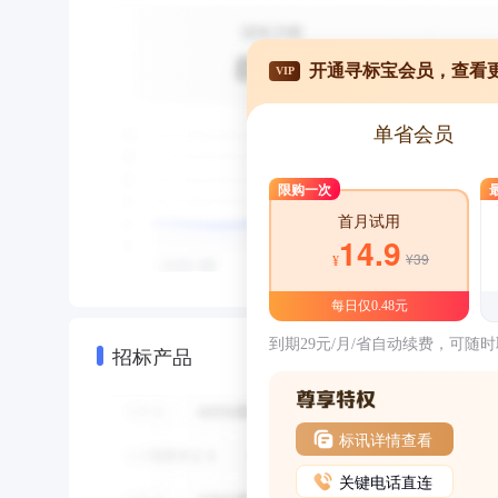
开通寻标宝会员，查看
VIP
单省会员
限购一次
首月试用
14.9
¥39
¥
每日仅0.48元
到期29元/月/省自动续费，可随
招标产品
标讯详情查看
关键电话直连