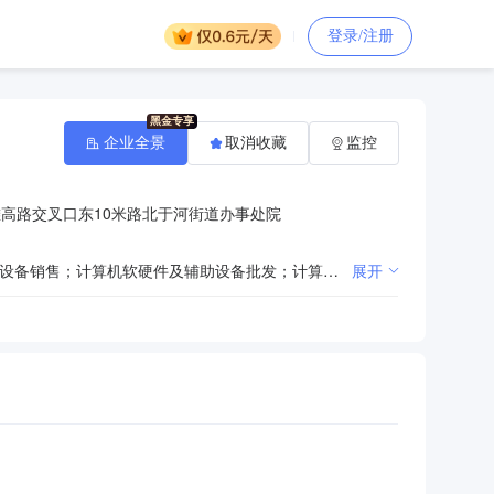
登录/注册
企业全景
取消收藏
监控
高路交叉口东10米路北于河街道办事处院
一般项目：软件开发；软件销售；信息技术咨询服务；信息系统集成服务；电气设备销售；配电开关控制设备销售；计算机软硬件及辅助设备批发；计算机软硬件及辅助设备零售；教学用模型及教具销售；文具用品批发；文具用品零售；教学专用仪器销售；体育用品及器材批发；体育用品及器材零售；电子产品销售；家用电器销售；照相机及器材销售；音响设备销售；乐器批发；乐器零售；玩具销售；厨具卫具及日用杂品批发；厨具卫具及日用杂品零售；电线、电缆经营；安全系统监控服务。（除依法须经批准的项目外，凭营业执照依法自主开展经营活动）许可项目：出版物零售；输电、供电、受电电力设施的安装、维修和试验；建设工程施工；住宅室内装饰装修。（依法须经批准的项目，经相关部门批准后方可开展经营活动，具体经营项目以相关部门批准文件或许可证件为准）（在总公司经营范围内从事经营活动）
展开