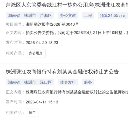
芦淞区大京管委会线江村一栋办公用房(株洲珠江农商
湖南省｜株洲市｜芦淞区
办公文教
工程
预算24.55万元
项目编号：
湘新融达报字(2026)第0043号
拍卖公告受委托，我司定于2026年4月21日上午10时整，在中拍
正文内容：
资格。有意竞买者，请于2026年4月20日17时前将
发布时间：
2026-04-20 18:23
号：07421678000000237，以到账为准，转账
相关产品：
办公用房
株洲珠江农商银行持有刘某某金融债权转让的公告
湖南省｜株洲市｜渌口区
债券发行
服务
株洲珠江农商银行持有刘某某金融债权转让的公告抵押物:房产|
正文内容：
方式转让担保方式抵押/质押债权本金3027337.75元债权利
发布时间：
2026-04-11 15:13
达。周边有学校、超市、银行、株洲市中医院等商业配套
相关产品：
房产