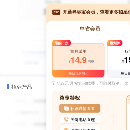
开通寻标宝会员，查看更多招采
VIP
单省会员
限购一次
最划算
1
首月试用
1
14.9
¥39
¥
¥
每日仅0.48元
每日仅
到期29元/月/省自动续费，可随时取消。
招标产品
标讯详情查看
关键电话直连