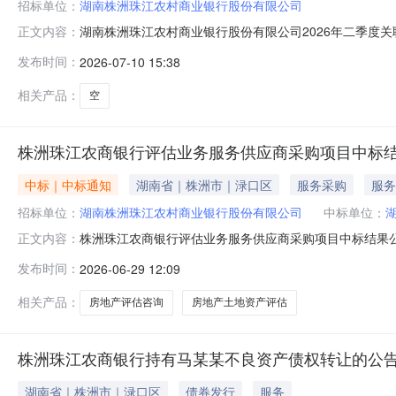
招标单位：
湖南株洲珠江农村商业银行股份有限公司
湖南株洲珠江农村商业银行股份有限公司2026年二季度
正文内容：
（以下简称“本行”）2026年二季度关联交易情况披露
发布时间：
2026-07-10 15:38
规定，遵循诚实信用、公开公允、穿透识别、结构清晰的原
联交易情况2026年二季度，本
相关产品：
空
株洲珠江农商银行评估业务服务供应商采购项目中标
中标｜中标通知
湖南省｜株洲市｜渌口区
服务采购
服务
招标单位：
湖南株洲珠江农村商业银行股份有限公司
中标单位：
株洲珠江农商银行评估业务服务供应商采购项目中标结果
正文内容：
开招标四、开标日期：2026年6月26日五、公示日期：2
发布时间：
2026-06-29 12:09
资质审查符合性审查评分排名1湖南英才房地产土地资产评估
司通过通过9
相关产品：
房地产评估咨询
房地产土地资产评估
株洲珠江农商银行持有马某某不良资产债权转让的公
湖南省｜株洲市｜渌口区
债券发行
服务