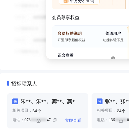
甲方分析查询
会员尊享权益
招标联系人
朱**、朱**、龚**、龚*
张**、张*
朱
张
个
个
64
24
相关项目：
相关项目：
立即查看
电话：
073
47
电话：
136
0
********
******