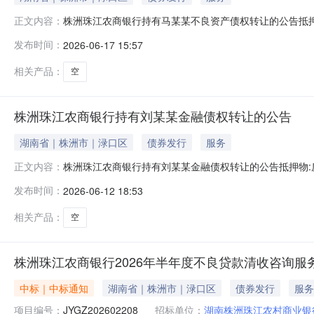
株洲珠江农商银行持有马某某不良资产债权转让的公告抵押物:房
正文内容：
流转方式转让担保方式抵押/质押债权本金2439300.00元债
发布时间：
2026-06-17 15:57
直达。周边有学校、超市、银行、医院等商业配套设施，
相关产品：
空
株洲珠江农商银行持有刘某某金融债权转让的公告
湖南省｜株洲市｜渌口区
债券发行
服务
株洲珠江农商银行持有刘某某金融债权转让的公告抵押物:房产|
正文内容：
方式转让担保方式抵押/质押债权本金3027337.75元债权利
发布时间：
2026-06-12 18:53
达。周边有学校、超市、银行、株洲市中医院等商业配套
相关产品：
空
株洲珠江农商银行2026年半年度不良贷款清收咨询服务
中标｜中标通知
湖南省｜株洲市｜渌口区
债券发行
服务
项目编号：
JYGZ202602208
招标单位：
湖南株洲珠江农村商业银