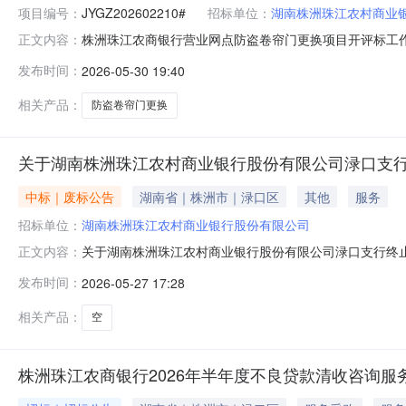
项目编号：
JYGZ202602210#
招标单位：
湖南株洲珠江农村商业
株洲珠江农商银行营业网点防盗卷帘门更换项目开评标工作
正文内容：
行营业网点防盗卷帘门更换项目2、委托代理编号：JYGZ20
发布时间：
2026-05-30 19:40
量：包号标的名称简要技术要求数量最高限价（元）备注包1
名
相关产品：
防盗卷帘门更换
关于湖南株洲珠江农村商业银行股份有限公司渌口支
中标｜废标公告
湖南省｜株洲市｜渌口区
其他
服务
招标单位：
湖南株洲珠江农村商业银行股份有限公司
关于湖南株洲珠江农村商业银行股份有限公司渌口支行终
正文内容：
支行定于2026年5月28日起终止营业，所有业务合并
发布时间：
2026-05-27 17:28
请相互转告。联系人：陈蓉联系电话：0731-2761665
相关产品：
空
株洲珠江农商银行2026年半年度不良贷款清收咨询服