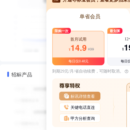
单省会员
限购一次
最划算
1
首月试用
1
14.9
¥39
¥
¥
每日仅0.48元
每日仅
到期29元/月/省自动续费，可随时取消。
招标产品
标讯详情查看
关键电话直连
甲方分析查询