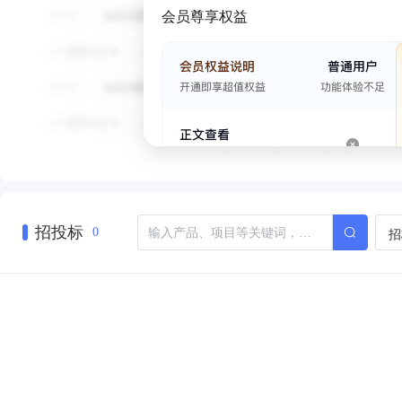
会员尊享权益
招投标
招
0