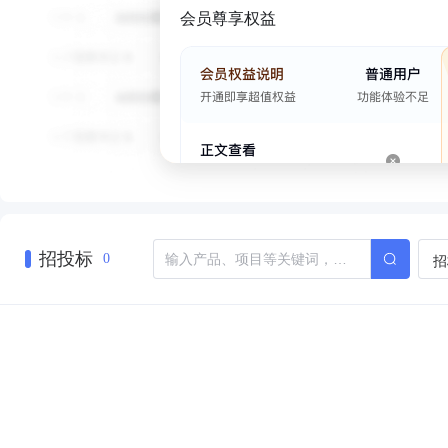
会员尊享权益
招投标
招
0