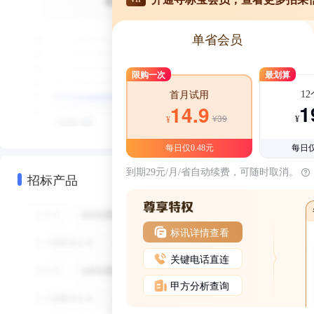
单省会员
限购一次
最划算
1
首月试用
1
14.9
¥39
¥
¥
每日仅0.48元
每日仅
到期29元/月/省自动续费，可随时取消。
招标产品
标讯详情查看
关键电话直连
甲方分析查询