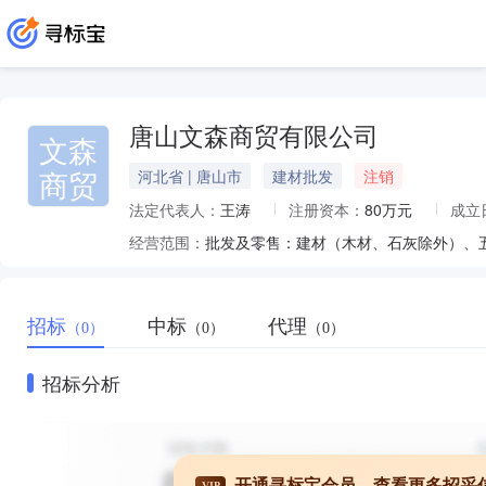
唐山文森商贸有限公司
文森
商贸
河北省 | 唐山市
建材批发
注销
法定代表人：
王涛
注册资本：
80万元
成立
经营范围：
招标
中标
代理
（0）
（0）
（0）
招标分析
开通寻标宝会员，查看更多招采
VIP