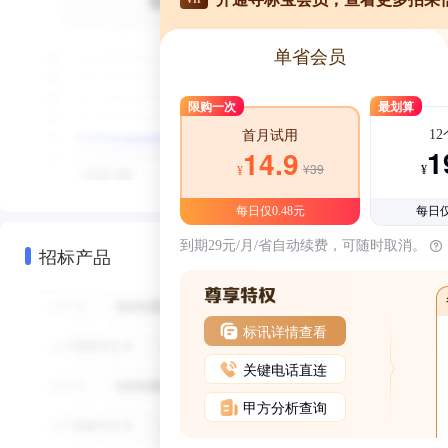
单省会员
限购一次
最划算
1
首月试用
1
14.9
¥39
¥
¥
每日仅0.48元
每日仅
到期29元/月/省自动续费，可随时取消。
招标产品
标讯详情查看
关键电话直连
甲方分析查询