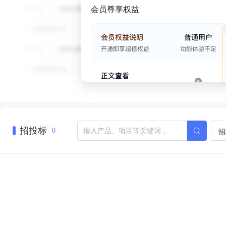
会员尊享权益
招投标
招
0