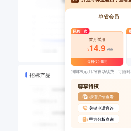
单省会员
限购一次
首月试用
14.9
¥39
¥
每日仅0.48元
到期29元/月/省自动续费，可随
招标产品
标讯详情查看
关键电话直连
甲方分析查询