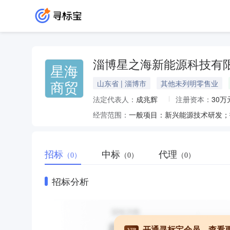
淄博星之海新能源科技有
星海
商贸
山东省 | 淄博市
其他未列明零售业
法定代表人：
成兆辉
注册资本：
30万
经营范围：
招标
中标
代理
（0）
（0）
（0）
招标分析
开通寻标宝会员，查看
VIP