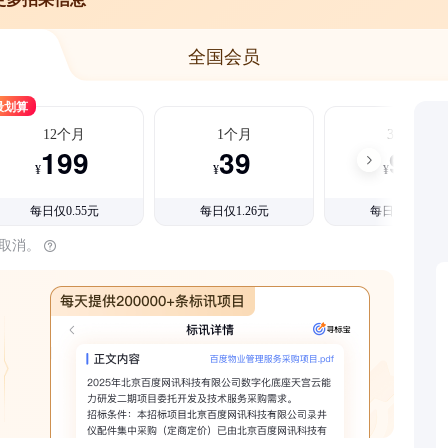
全国会员
最划算
12个月
1个月
3个月
199
39
99
¥
¥
¥
每日仅0.55元
每日仅1.26元
每日仅1.08元
时取消。