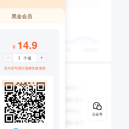
黑金会员
14.9
¥
支付后可进行选择生效省份
公众号