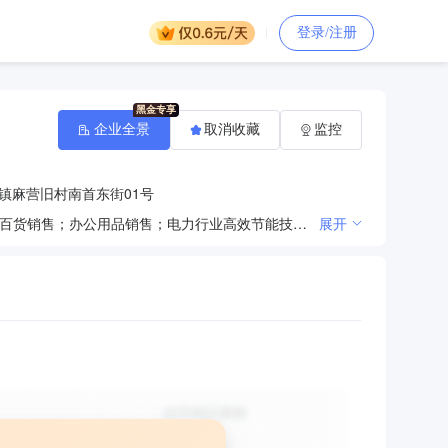
登录/注册
企业全景
取消收藏
监控
镇麻营旧村南首东街01号
一般项目：新兴能源技术研发；技术服务、技术开发、技术咨询、技术交流、技术转让、技术推广；日用百货销售；办公用品销售；电力行业高效节能技术研发；电子元器件制造；电力电子元器件制造；电力电子元器件销售；电子元器件零售；输配电及控制设备制造；配电开关控制设备制造；配电开关控制设备销售；配电开关控制设备研发；太阳能发电技术服务；光伏设备及元器件制造；光伏设备及元器件销售；储能技术服务；物联网技术服务；网络技术服务；电池制造；电池销售；电池零配件生产；电池零配件销售；充电桩销售；充电控制设备租赁；集中式快速充电站；电动汽车充电基础设施运营；智能输配电及控制设备销售；新能源汽车电附件销售；新能源汽车换电设施销售；电力设施器材制造；电力设施器材销售；安防设备销售；通用设备修理；信息安全设备销售；安全系统监控服务；安全技术防范系统设计施工服务；信息系统运行维护服务；信息系统集成服务；软件销售；计算机软硬件及辅助设备零售；计算机及办公设备维修；计算机系统服务；办公设备销售；办公设备耗材销售；停车场服务。（除依法须经批准的项目外，凭营业执照依法自主开展经营活动）
展开