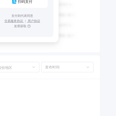
扫码支付
支付则代表同意
交易服务协议
｜
用户协议
发票获取
省份地区