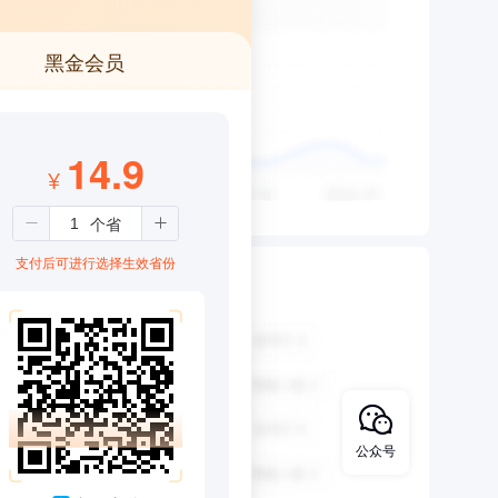
黑金会员
14.9
¥
支付后可进行选择生效省份
公众号