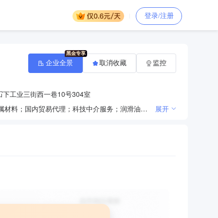
登录/注册
企业全景
取消收藏
监控
下工业三街西一巷10号304室
润滑油技术研发、咨询及技术转让；销售：罐装润滑油、化工产品(不含危险化学品)、通用机械设备、金属材料；国内贸易代理；科技中介服务；润滑油技术服务；商业信息咨询；信息咨询服务；货物或技术进出口(国家禁止或涉及行政审批的货物和技术进出口除外)。(依法须经批准的项目，经相关部门批准后方可开展经营活动)
展开