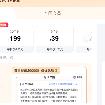
全国会员
最划算
12个月
1个月
3个月
199
39
99
¥
¥
¥
每日仅0.55元
每日仅1.26元
每日仅1.08元
时取消。