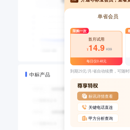
单省会员
限购一次
首月试用
14.9
¥39
¥
每日仅0.48元
到期29元/月/省自动续费，可随
中标产品
标讯详情查看
关键电话直连
甲方分析查询