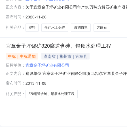
关于宜章金子坪矿业有限公司年产30万吨方解石矿生产项
正文内容：
产30万吨方解石矿生产项目宜章金子坪矿业有限公司郴州
发布时间：
2020-11-26
鉴定书.pdf？？？？？？2.宜章金子坪矿业有限公司年产
目水土保持监测总结报
相关产品：
资料
生产水土保持
设施自主
方解石
宜章金子坪锡矿320窿道含砷、铅废水处理工程
中标｜中标通知
湖南省｜郴州市｜宜章县
招标单位：
宜章金子坪矿业有限公司
建设单位:宜章金子坪矿业有限公司项目名称:宜章县金子坪锡
正文内容：
时间:2013年11月8日2013年11月17日工期:180
发布时间：
2013-11-08
￥6988600.00元第三名湖南恒凯环保科技投资有限公司
相关产品：
320窿道含砷、铅废水处理工程