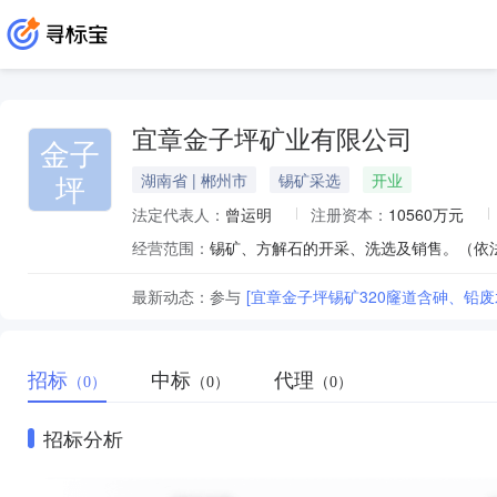
宜章金子坪矿业有限公司
金子
坪
湖南省 | 郴州市
锡矿采选
开业
法定代表人：
曾运明
注册资本：
10560万元
经营范围：
锡矿、方解石的开采、洗选及销售。（依
最新动态：
参与
[宜章金子坪锡矿320窿道含砷、铅废
招标
中标
代理
（0）
（0）
（0）
招标分析