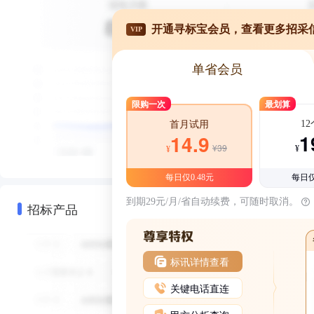
开通寻标宝会员，查看更多招采
VIP
单省会员
限购一次
最划算
1
首月试用
1
14.9
¥39
¥
¥
每日仅0.48元
每日仅
到期29元/月/省自动续费，可随时取消。
招标产品
标讯详情查看
关键电话直连