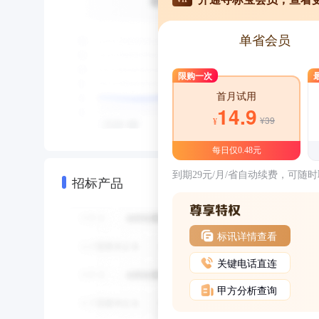
单省会员
限购一次
首月试用
14.9
¥39
¥
每日仅0.48元
到期29元/月/省自动续费，可随
招标产品
标讯详情查看
关键电话直连
甲方分析查询