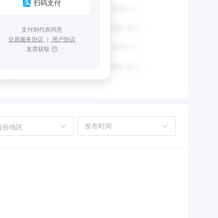
扫码支付
支付则代表同意
交易服务协议
｜
用户协议
发票获取
省份地区