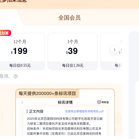
全国会员
最划算
12个月
1个月
3个月
199
39
99
¥
¥
¥
每日仅0.55元
每日仅1.26元
每日仅1.08元
时取消。