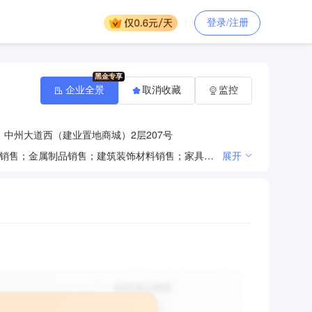
登录/注册
企业全景
取消收藏
监控
中州大道西（建业置地商城）2层207号
一般项目：卫生陶瓷制品销售；卫生洁具销售；厨具卫具及日用杂品批发；五金产品零售；日用玻璃制品销售；金属制品销售；建筑装饰材料销售；家具安装和维修服务；家用电器安装服务；会议及展览服务；货物进出口（除依法须经批准的项目外，凭营业执照依法自主开展经营活动）
展开