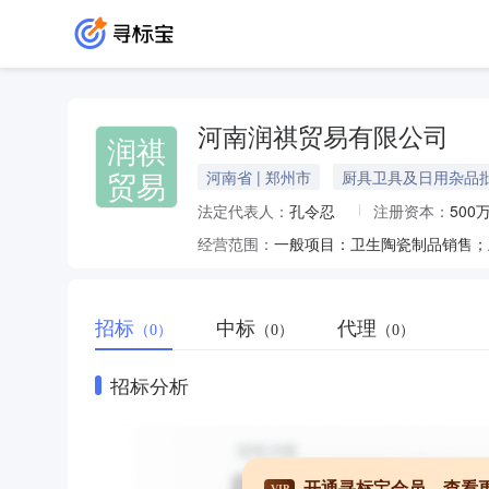
河南润祺贸易有限公司
润祺
贸易
河南省 | 郑州市
厨具卫具及日用杂品
法定代表人：
孔令忍
注册资本：
500
经营范围：
招标
中标
代理
（0）
（0）
（0）
招标分析
开通寻标宝会员，查看
VIP