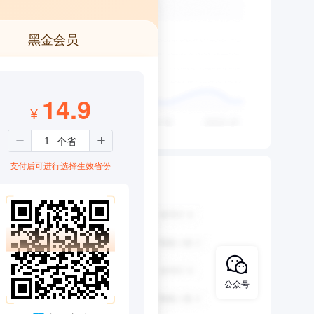
黑金会员
14.9
¥
支付后可进行选择生效省份
公众号