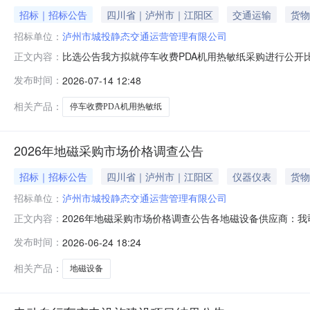
招标｜招标公告
四川省｜泸州市｜江阳区
交通运输
货物
招标单位：
泸州市城投静态交通运营管理有限公司
比选公告我方拟就停车收费PDA机用热敏纸采购进行公开
正文内容：
比选项目概况与比选范围1、项目名称：停车收费PDA机用
发布时间：
2026-07-14 12:48
57MM*30MM。4、供货期：合同签订之日起一年。供
人所报价格中包含成
相关产品：
停车收费PDA机用热敏纸
2026年地磁采购市场价格调查公告
招标｜招标公告
四川省｜泸州市｜江阳区
仪器仪表
货物
招标单位：
泸州市城投静态交通运营管理有限公司
2026年地磁采购市场价格调查公告各地磁设备供应商：
正文内容：
磁设备参数名称：地磁（地埋式车位检测器）检测方式：N
发布时间：
2026-06-24 18:24
测距离0-0.5米及以上、雷达探测距离0-5米及以上；响应时间
相关产品：
地磁设备