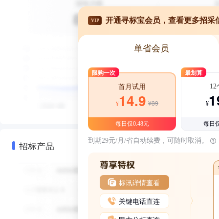
开通寻标宝会员，查看更多招采
VIP
单省会员
限购一次
最划算
1
首月试用
1
14.9
¥39
¥
¥
每日仅0.48元
每日仅
到期29元/月/省自动续费，可随时取消。
招标产品
标讯详情查看
关键电话直连