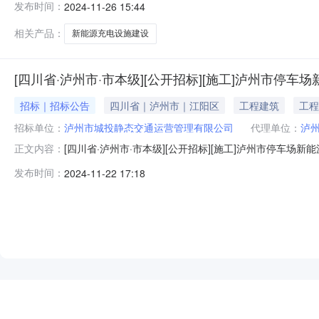
发布时间：
2024-11-26 15:44
目一期回复本项目补遗文件已提供控制价CJZ文件，请投标
变是
相关产品：
新能源充电设施建设
[四川省·泸州市·市本级][公开招标][施工]泸州市停
招标｜招标公告
四川省｜泸州市｜江阳区
工程建筑
工程
招标单位：
泸州市城投静态交通运营管理有限公司
代理单位：
泸
[四川省·泸州市·市本级][公开招标][施工]泸州市停车场
正文内容：
期施工标段（网）第一卷第一章招标公告（未进行资格预
发布时间：
2024-11-22 17:18
工标段标段招标公告1.招标条件1.1本招标项目泸州市停车
5105
NEW
HOT
5折起