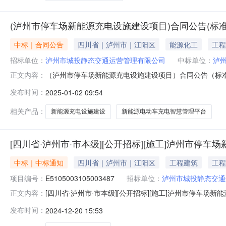
(泸州市停车场新能源充电设施建设项目)合同公告(标准
中标｜合同公告
四川省｜泸州市｜江阳区
能源化工
工程
招标单位：
泸州市城投静态交通运营管理有限公司
中标单位：
泸
（泸州市停车场新能源充电设施建设项目）合同公告（标
正文内容：
施建设项目四川省·泸州市·市本级发包人名称发包人地址发
发布时间：
2025-01-02 09:54
泸州北辰电力有限责任公司泸州市江阳区酒城大道三段291号3
用）计划
相关产品：
新能源充电设施建设
新能源电动车充电智慧管理平台
[四川省·泸州市·市本级][公开招标][施工]泸州
中标｜中标通知
四川省｜泸州市｜江阳区
工程建筑
工程
项目编号：
E5105003105003487
招标单位：
泸州市城投静态交通
[四川省·泸州市·市本级][公开招标][施工]泸州市停
正文内容：
E5105003105003487项目名称：泸州市停车
发布时间：
2024-12-20 15:53
（包）编号标段（包）名称中标单位项目负责人中标价格日历天
329256