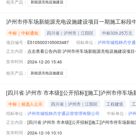
相关产品：
新能源充电设施建设
泸州市停车场新能源充电设施建设项目一期施工标段
中标｜中标通知
四川省｜泸州市｜江阳区
中标329.25万元
项目编号：
E5105003105003487
招标单位：
泸州市城投静态交通
点击查看公告内容:泸州市停车场新能源充电设施建设项目一期
正文内容：
目招标人：泸州市城投静态交通运营管理有限公司项目类
发布时间：
2024-12-20 15:46
E5105003105003487001001泸州市停车场新能源
相关产品：
新能源充电设施建设
[四川省·泸州市·市本级][公开招标][施工]泸州
中标｜候选人公示
四川省｜泸州市｜江阳区
工程建筑
工
招标单位：
泸州市城投静态交通运营管理有限公司
中标单位：
泸
[四川省·泸州市·市本级][公开招标][施工]泸州市停
正文内容：
项目）评标结果公示（标准文本）项目及标段名称泸州市
发布时间：
2024-12-16 10:10
有限公司项目业主联系电话招标人泸州市城投静态交通运营管