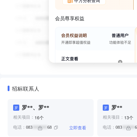
甲方分析查询
会员尊享权益
招标联系人
罗**、罗**
罗**
罗
罗
个
个
16
13
相关项目：
相关项目：
立即查看
电话：
083
68
电话：
083
6
*******
******