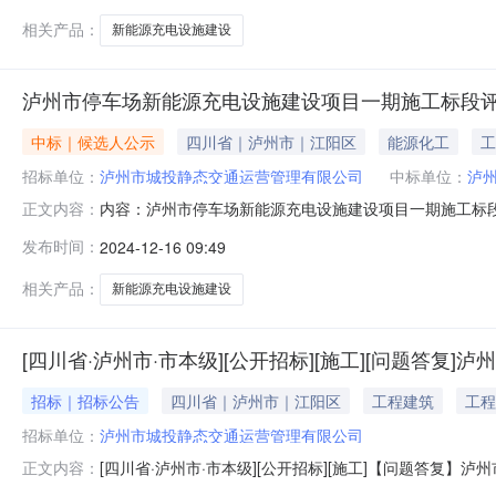
点泸州市公共资源交易大厅
相关产品：
新能源充电设施建设
泸州市停车场新能源充电设施建设项目一期施工标段
中标｜候选人公示
四川省｜泸州市｜江阳区
能源化工
工
招标单位：
泸州市城投静态交通运营管理有限公司
中标单位：
泸
内容：泸州市停车场新能源充电设施建设项目一期施工标
正文内容：
充电设施建设项目泸州市停车场新能源充电设施建设项目
发布时间：
2024-12-16 09:49
司招标人联系电话招标代理机构泸州发展国际项目咨询有限公司招标
12-16至2
相关产品：
新能源充电设施建设
[四川省·泸州市·市本级][公开招标][施工][问题答
招标｜招标公告
四川省｜泸州市｜江阳区
工程建筑
工程
招标单位：
泸州市城投静态交通运营管理有限公司
[四川省·泸州市·市本级][公开招标][施工]【问题答复】
正文内容：
充电设施建设项目一期施工标段招标文件及补遗文件未提供