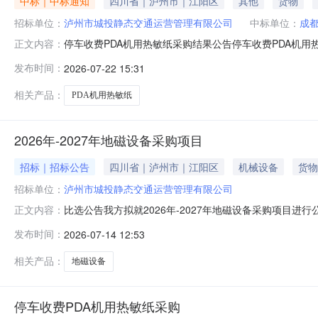
中标｜中标通知
四川省｜泸州市｜江阳区
其他
货物
招标单位：
泸州市城投静态交通运营管理有限公司
中标单位：
成
停车收费PDA机用热敏纸采购结果公告停车收费PDA机用
正文内容：
日四、中选结果中选人：成都鑫恒图科技有限公司五、中选
发布时间：
2026-07-22 15:31
内交货完毕。泸州市城投静态交通运营管理有限公司2026年
相关产品：
PDA机用热敏纸
2026年-2027年地磁设备采购项目
招标｜招标公告
四川省｜泸州市｜江阳区
机械设备
货物
招标单位：
泸州市城投静态交通运营管理有限公司
比选公告我方拟就2026年-2027年地磁设备采购项目
正文内容：
一、比选项目概况与比选范围1、项目名称：2026年-20
发布时间：
2026-07-14 12:53
调试工具。具体数量以采购单位下发的采购单为准）。4、
目控制价9930
相关产品：
地磁设备
停车收费PDA机用热敏纸采购