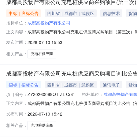
成都高投物产有限公司充电桩供应商采购项目(第三次
中标｜废标公告
四川省｜成都市｜武侯区
信息技术
货物
招标单位：
成都高投物产有限公司
成都高投物产有限公司充电桩供应商采购项目（第三次）
正文内容：
二、监督举报电话：028-62371521三、联系方式招标
发布时间：
2026-07-10 15:53
61358593招标代理机构：四川中意招标有限公司地址：四川省
相关产品：
充电桩供应商
成都高投物产有限公司充电桩供应商采购项目询比公告
招标｜招标公告
四川省｜成都市｜武侯区
通讯电子
货物
项目编号：
ZY20260099QT-ZL-C(4)
招标单位：
成都高投物产有
成都高投物产有限公司充电桩供应商采购项目询比公告（
正文内容：
次）进行国内公开询比，兹邀请符合本次公开询比要求的供应商
发布时间：
2026-07-10 15:42
采购项目（第四次）三、资金来源：资金已落实四、公开
要求。3、本项目共1个包，拟确
相关产品：
充电桩供应商