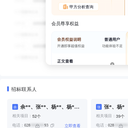
甲方分析查询
会员尊享权益
招标联系人
余**、张**、杨**、杨*、
张*、杨*
余
张
杨**、王**、郑**
个
个
52
39
相关项目：
相关项目：
立即查看
电话：
028
93
电话：
028
*******
*******