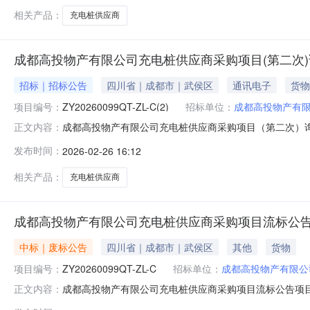
相关产品：
充电桩供应商
成都高投物产有限公司充电桩供应商采购项目(第二次
招标｜招标公告
四川省｜成都市｜武侯区
通讯电子
货物
项目编号：
ZY20260099QT-ZL-C(2)
招标单位：
成都高投物产有
成都高投物产有限公司充电桩供应商采购项目（第二次）
正文内容：
次）进行国内公开询比，兹邀请符合本次公开询比要求的供应商
发布时间：
2026-02-26 16:12
采购项目（第二次）三、资金来源：资金已落实四、公开
要求。3、本项目共1个包，拟确
相关产品：
充电桩供应商
成都高投物产有限公司充电桩供应商采购项目流标公
中标｜废标公告
四川省｜成都市｜武侯区
其他
货物
项目编号：
ZY20260099QT-ZL-C
招标单位：
成都高投物产有限公
成都高投物产有限公司充电桩供应商采购项目流标公告项目名
正文内容：
司充电桩供应商采购项目截止2026年02月25日10：