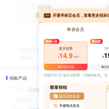
开通寻标宝会员，查看更多招采
VIP
单省会员
限购一次
最划算
1
首月试用
1
14.9
¥39
¥
¥
每日仅0.48元
每日仅
到期29元/月/省自动续费，可随时取消。
招标产品
标讯详情查看
关键电话直连