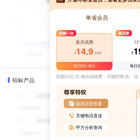
单省会员
限购一次
最划算
1
首月试用
1
14.9
¥39
¥
¥
每日仅0.48元
每日仅
到期29元/月/省自动续费，可随时取消。
招标产品
标讯详情查看
关键电话直连
甲方分析查询