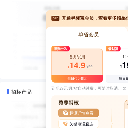
开通寻标宝会员，查看更多招采
VIP
单省会员
限购一次
最划算
1
首月试用
1
14.9
¥39
¥
¥
每日仅0.48元
每日仅
到期29元/月/省自动续费，可随时取消。
招标产品
标讯详情查看
关键电话直连