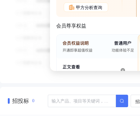
甲方分析查询
会员尊享权益
招投标
招
0