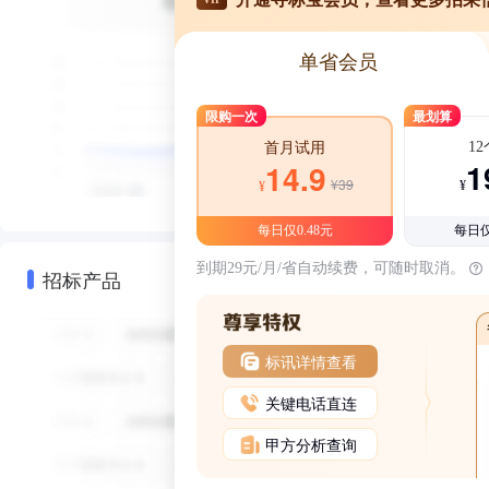
单省会员
限购一次
最划算
1
首月试用
1
14.9
¥39
¥
¥
每日仅0.48元
每日仅
到期29元/月/省自动续费，可随时取消。
招标产品
标讯详情查看
关键电话直连
甲方分析查询