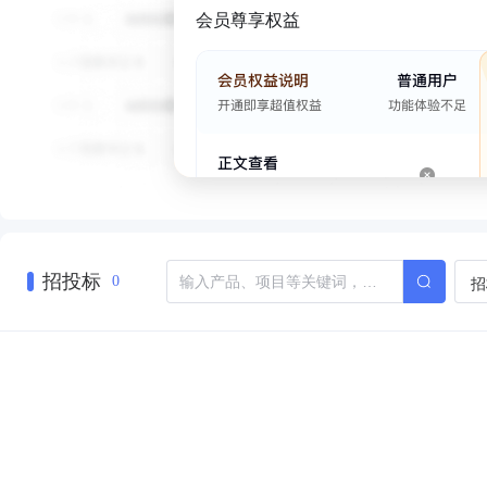
会员尊享权益
招投标
招
0