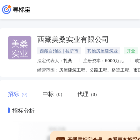
西藏美桑实业有限公司
美桑
实业
西藏自治区 | 拉萨市
其他房屋建筑业
开业
法定代表人：
扎桑
注册资本：
5000万元
成
经营范围：
招标
中标
代理
（0）
（0）
（0）
招标分析
开通寻标宝会员，查看更多招采
VIP