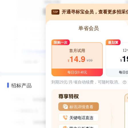
开通寻标宝会员，查看更多招采
VIP
单省会员
限购一次
最划算
1
首月试用
1
14.9
¥39
¥
¥
每日仅0.48元
每日仅
到期29元/月/省自动续费，可随时取消。
招标产品
标讯详情查看
关键电话直连