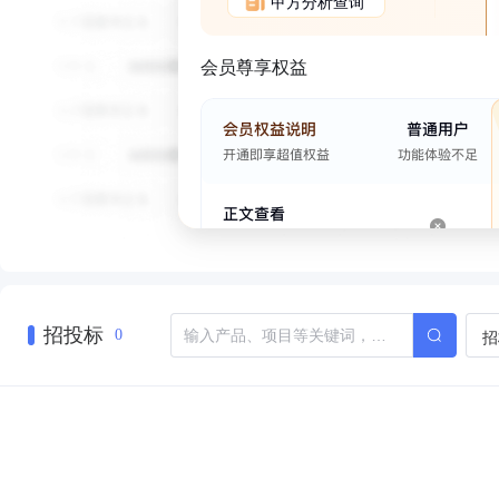
甲方分析查询
会员尊享权益
招投标
招
0