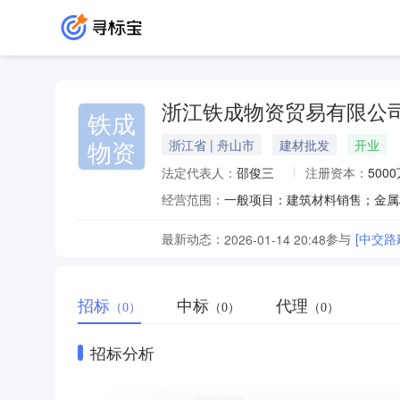
浙江铁成物资贸易有限公
铁成
物资
浙江省 | 舟山市
建材批发
开业
法定代表人：
邵俊三
注册资本：
500
经营范围：
最新动态：
参与
[中交
2026-01-14 20:48
招标
中标
代理
（0）
（0）
（0）
招标分析