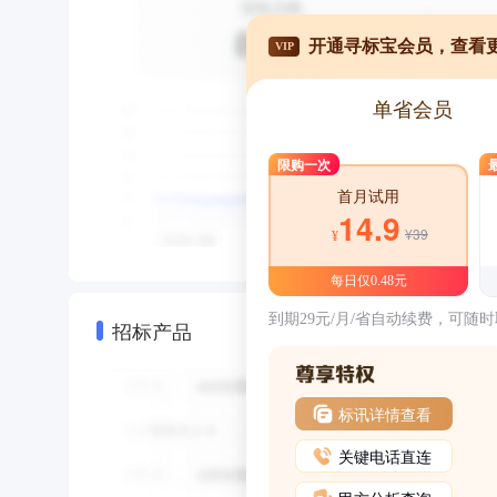
开通寻标宝会员，查看
VIP
单省会员
限购一次
首月试用
14.9
¥39
¥
每日仅0.48元
到期29元/月/省自动续费，可随
招标产品
标讯详情查看
关键电话直连