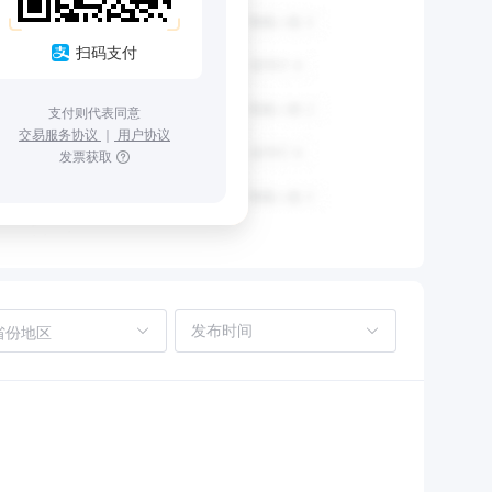
扫码支付
支付则代表同意
交易服务协议
｜
用户协议
发票获取
省份地区