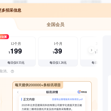
更多招采信息
全国会员
最划算
12个月
1个月
3个月
199
39
99
¥
¥
¥
每日仅0.55元
每日仅1.26元
每日仅1.08元
时取消。