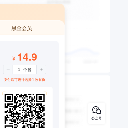
黑金会员
14.9
¥
支付后可进行选择生效省份
公众号