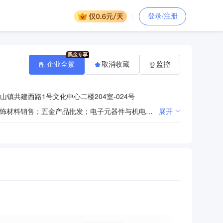
登录/注册
企业全景
取消收藏
监控
镇共建西路1号文化中心二楼204室-024号
一般项目：建筑材料销售；金属材料销售；水泥制品销售；砼结构构件销售；轻质建筑材料销售；建筑装饰材料销售；五金产品批发；电子元器件与机电组件设备销售；通讯设备销售；建筑用金属配件销售；电线、电缆经营；铁路专用测量或检验仪器销售；建筑工程用机械销售；特种设备销售；非金属矿及制品销售；炼焦；石油制品制造（不含危险化学品）；金属制品销售；化工产品销售（不含许可类化工产品）；城市绿化管理；花卉种植；农副产品销售；土石方工程施工；园林绿化工程施工；普通货物仓储服务（不含危险化学品等需许可审批的项目）；货物进出口；道路货物运输站经营；装卸搬运；住宅水电安装维护服务；物业管理；社会经济咨询服务；石油制品销售（不含危险化学品）；石棉制品销售；石棉制品制造；炼油、化工生产专用设备销售；深海石油钻探设备销售；石油钻采专用设备销售；金属工具销售；非金属矿物制品制造；专用化学产品销售（不含危险化学品）(除依法须经批准的项目外，凭营业执照依法自主开展经营活动)。许可项目：建设工程施工；道路货物运输（不含危险货物）；危险废物经营(依法须经批准的项目，经相关部门批准后方可开展经营活动，具体经营项目以审批结果为准)。
展开