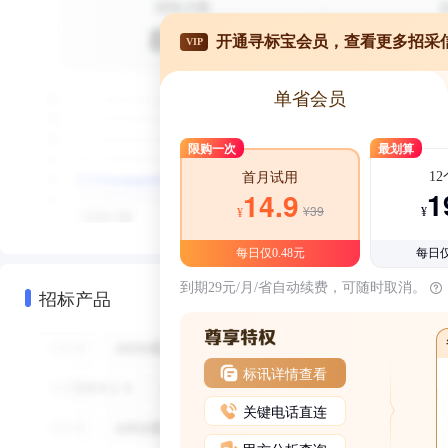
开通寻标宝会员，查看更多招采
VIP
单省会员
限购一次
最划算
1
首月试用
1
14.9
¥39
¥
¥
每日仅0.48元
每日仅
到期29元/月/省自动续费，可随时取消。
招标产品
标讯详情查看
关键电话直连