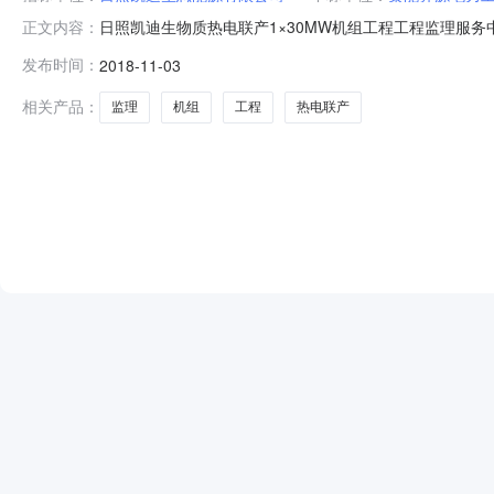
日照凯迪生物质热电联产1×30MW机组工程工程监理服务中
正文内容：
现将评议结果公示如下：一、项目基本情况项目名称：日照凯迪
发布时间：
2018-11-03
能源有限公司招标代理机构：华润守正招标有限公司二、中标候
相关产品：
监理
机组
工程
热电联产