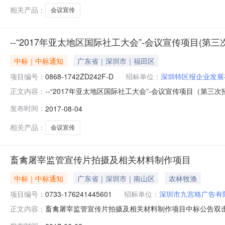
相关产品：
会议宣传
--“2017年亚太地区国际社工大会”-会议宣传项目(第
中标｜中标通知
广东省｜深圳市｜福田区
项目编号：
0868-1742ZD242F-D
招标单位：
深圳特区报企业发展
--“2017年亚太地区国际社工大会”-会议宣传项目（第
正文内容：
务/会议和展览服务/会议服务/一般会议服务采购单位--行政区
发布时间：
2017-08-04
李少军、王欣、陈红、梁光辉、林江总中标金额￥91.9万元（人
相关产品：
会议宣传
畜禽屠宰监管宣传片拍摄及相关材料制作项目
中标｜中标通知
广东省｜深圳市｜南山区
农林牧渔
项目编号：
0733-176241445601
招标单位：
深圳市九宫格广告有
畜禽屠宰监管宣传片拍摄及相关材料制作项目中标公告双击鼠标自
正文内容：
标编号：0733-176241445601）。经评标委员