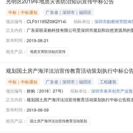
光明区2019年地质灾害防治知识宣传中标公告
中标｜中标通知
广东省｜深圳市｜福田区
项目编号：
CLF0119SZ09QY14)
招标单位：
深圳市勘察研究院有
广东采联采购科技有限公司受深圳市规划和自然资源局的委托，
正文内容：
经依法组成的评审委员会评审及推荐，并经采购人确认，现
发布时间：
2019-08-21
识宣传深圳市勘察研究院有限公司399,000.00深圳道一传媒
相关产品：
地质灾害防治知识宣传
规划国土房产海洋法治宣传教育活动策划执行中标公
中标｜中标通知
广东省｜深圳市｜福田区
工程建筑
项目编号：
财购〔2018〕27号)
招标单位：
深圳市泰禾创意产业股
规划国土房产海洋法治宣传教育活动策划执行中标公告双击鼠
正文内容：
划国土房产海洋法治宣传教育活动策划执行（招标编号：CL
发布时间：
2019-08-09
下：一、投标人名称、投标报价及资格、符合性核查采购内
780,000.00深圳市远
相关产品：
国土房产海洋法治宣传教育活动策划