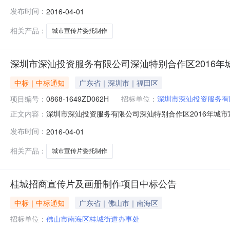
工作已经结束，中标结果如下：一、项目信息项目编号：0868
发布时间：
2016-04-01
82786018/82786038-809二、采购人信息
相关产品：
城市宣传片委托制作
深圳市深汕投资服务有限公司深汕特别合作区2016
中标｜中标通知
广东省｜深圳市｜福田区
项目编号：
0868-1649ZD062H
招标单位：
深圳市深汕投资服务有
深圳市深汕投资服务有限公司深汕特别合作区2016年城
正文内容：
物/其他货物/其他不另分类的物品采购人深圳市深汕投资服务有限
发布时间：
2016-04-01
日评标委员会成员名单吴立志,徐颜民,顾严华,候微,邹呈娣总中
相关产品：
城市宣传片委托制作
桂城招商宣传片及画册制作项目中标公告
中标｜中标通知
广东省｜佛山市｜南海区
招标单位：
佛山市南海区桂城街道办事处