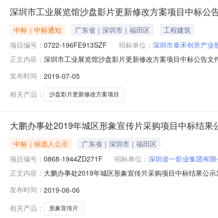
深圳市工业展览馆沙盘影片更新修改方案项目中标公
中标｜中标通知
广东省｜深圳市｜福田区
工程建筑
项目编号：
0722-196FE913SZF
招标单位：
深圳市泰禾创意产业
深圳市工业展览馆沙盘影片更新修改方案项目中标公告文件编
正文内容：
府采购评标定标分离管理暂行办法》的有关规定，中国远
发布时间：
2019-07-05
号：2019XY1076GZG）采用国内公开招标的采购方
路1001号锦
相关产品：
沙盘影片更新修改方案项目
大鹏办事处2019年城区形象宣传片采购项目中标结果
中标｜候选人公示
广东省｜深圳市｜福田区
项目编号：
0868-1944ZD271F
招标单位：
深圳道一影业集团有限
大鹏办事处2019年城区形象宣传片采购项目中标结果公示发
正文内容：
标代理有限公司招标地区：深圳市招标产品：宣传片所属行
发布时间：
2019-06-06
号：0868-1944ZD271F）进行公开招标，本项目于
见，
相关产品：
形象宣传片