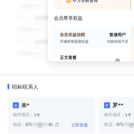
甲方分析查询
会员尊享权益
招标联系人
未*
罗**
未
罗
个
个
1
1
相关项目：
相关项目：
立即查看
电话：
075
45
电话：
075
********
*****