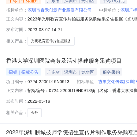
中标｜中标通知
广东省｜深圳市｜光明区
中标18万元
招标单位：
深圳市泰禾创意产业股份有限公司
中标单位：
深圳广
2023年光明教育宣传片拍摄服务采购结果公告根据《光明新
正文内容：
项目”的相关要求，现将本项目有关情况向社会公告:项目
发布时间：
2023-08-07 14:21
司，深圳寰图视觉科技有限公司，深圳广播电影电视集团
业股份有限公司7家供应
相关产品：
光明教育宣传片拍摄服务
香港大学深圳医院会务及活动搭建服务采购项目
招标｜招标公告
广东省｜深圳市｜龙华区
服务采购
项目编号：
0724-2200D19N0913
招标单位：
杏果文化传媒(深圳
招标编号：0724-2200D19N0913项目名称：香港
正文内容：
（项目编号：0724-2200D19N0913）中标公告
发布时间：
2022-05-16
0724-2200D19N0913）进行公开招标采购。现将招标
相关产品：
会务
2022年深圳鹏城技师学院招生宣传片制作服务采购项目(项目编