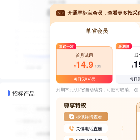
开通寻标宝会员，查看更多招采
VIP
单省会员
限购一次
最划算
1
首月试用
1
14.9
¥39
¥
¥
每日仅0.48元
每日仅
到期29元/月/省自动续费，可随时取消。
招标产品
标讯详情查看
关键电话直连