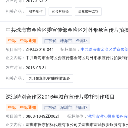
发布时间：
2017-06-02
有限公司¥198,000.00合格2.广东粤恒电力科技有限公司¥2
相关产品：
材料制作
宣传片拍摄
畜禽屠宰监管
中共珠海市金湾区委宣传部金湾区对外形象宣传片拍
中标｜中标通知
广东省｜珠海市｜金湾区
项目编号：
ZHGJ2016-044
招标单位：
中共珠海市金湾区委宣传
中共珠海市金湾区委宣传部金湾区对外形象宣传片拍摄制
正文内容：
珠海市公告时间2016年05月31日10:22本项目招
发布时间：
2016-05-31
联系人详见公告正文项目联系电话详见公告正文采购人中
海经营部）代理机构地址详见公告正文
相关产品：
外形象宣传片拍摄制作服务
深汕特别合作区2016年城市宣传片委托制作项目
中标｜中标通知
广东省｜深圳市｜福田区
项目编号：
0868-1649ZD062H
招标单位：
深圳市深汕投资服务有
深圳市振东招标代理有限公司受深圳市深汕投资服务有限公司的
正文内容：