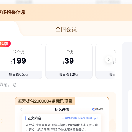
更多招采信息
全国会员
最划算
12个月
1个月
3个月
199
39
99
¥
¥
¥
每日仅0.55元
每日仅1.26元
每日仅1.08元
时取消。