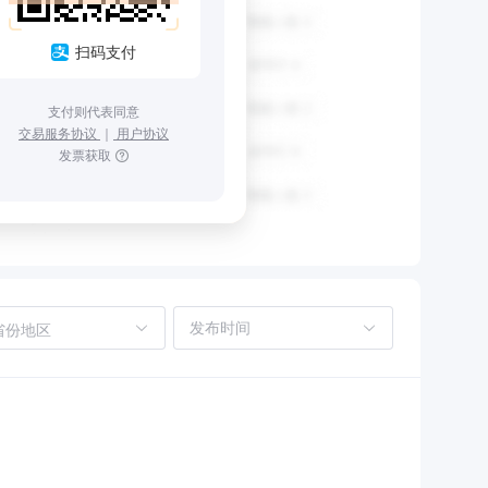
扫码支付
支付则代表同意
交易服务协议
｜
用户协议
发票获取
省份地区