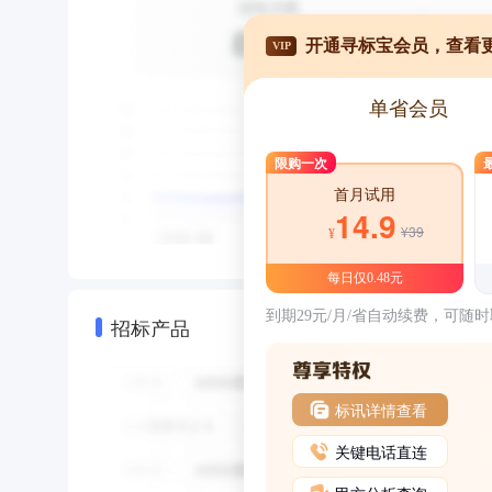
开通寻标宝会员，查看
VIP
单省会员
限购一次
首月试用
14.9
¥39
¥
每日仅0.48元
到期29元/月/省自动续费，可随
招标产品
标讯详情查看
关键电话直连