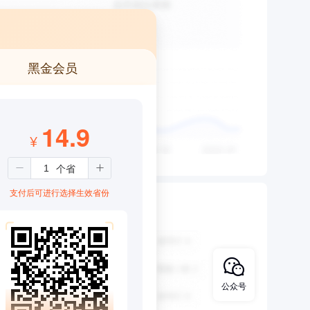
黑金会员
14.9
¥
支付后可进行选择生效省份
公众号