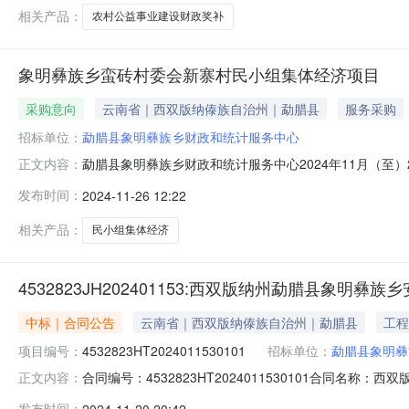
相关产品：
农村公益事业建设财政奖补
象明彝族乡蛮砖村委会新寨村民小组集体经济项目
采购意向
云南省｜西双版纳傣族自治州｜勐腊县
服务采购
招标单位：
勐腊县象明彝族乡财政和统计服务中心
勐腊县象明彝族乡财政和统计服务中心2024年11月（至
正文内容：
集体经济项目项目所在采购意向：勐腊县象明彝族乡财政和统
发布时间：
2024-11-26 12:22
称：象明彝族乡蛮砖村委会新寨村民小组集体经济项目预算金额
框架厂
相关产品：
民小组集体经济
4532823JH202401153:西双版纳州勐腊县
中标｜合同公告
云南省｜西双版纳傣族自治州｜勐腊县
工程
项目编号：
4532823HT2024011530101
招标单位：
勐腊县象明彝
合同编号：4532823HT2024011530101合同名称
正文内容：
项目名称：西双版纳州勐腊县象明彝族乡安乐村委会革登
发布时间：
2024-11-20 20:42