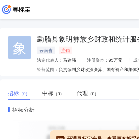
勐腊县象明彝族乡财政和统计服
象
云南省
注销
法定代表人：
马建强
注册资本：
95万元
成
经营范围：
招标
中标
代理
（0）
（0）
（0）
招标分析
开通寻标宝会员，查看更多招采
VIP