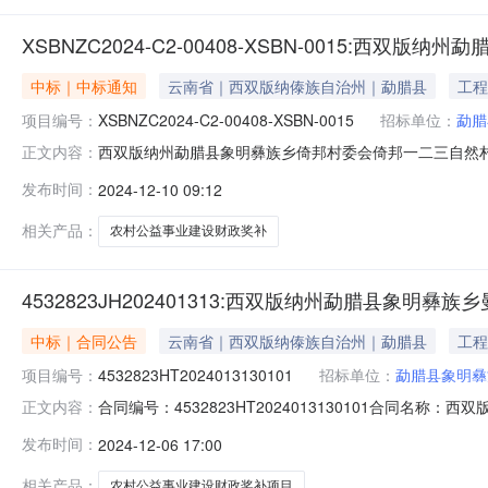
XSBNZC2024-C2-00408-XSBN-001
中标｜中标通知
云南省｜西双版纳傣族自治州｜勐腊县
工程
项目编号：
XSBNZC2024-C2-00408-XSBN-0015
招标单位：
勐腊
西双版纳州勐腊县象明彝族乡倚邦村委会倚邦一二三自然
正文内容：
一二三自然村农村公益事业建设财政奖补项目采购单位勐腊县象明
发布时间：
2024-12-10 09:12
12-10成交供应商云南润丰建筑工程有限公司;总成交金额￥
财
相关产品：
农村公益事业建设财政奖补
4532823JH202401313:西双版纳州勐腊县
中标｜合同公告
云南省｜西双版纳傣族自治州｜勐腊县
工程
项目编号：
4532823HT2024013130101
招标单位：
勐腊县象明彝
合同编号：4532823HT2024013130101合同名称
正文内容：
目名称：西双版纳州勐腊县象明彝族乡曼林村委会曼赛一
发布时间：
2024-12-06 17:00
建筑安装工程公司所属地域：版纳州所属行业：建筑业合同金额：5
相关产品：
农村公益事业建设财政奖补项目