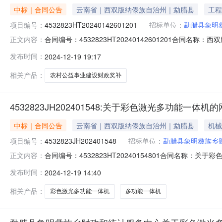
中标｜合同公告
云南省｜西双版纳傣族自治州｜勐腊县
工程
项目编号：
4532823HT20240142601201
招标单位：
勐腊县象明
合同编号：4532823HT20240142601201合
正文内容：
4532823JH202401426项目名称：西双版纳州
发布时间：
2024-12-19 19:17
中心供应商（乙方）：云南安登建筑工程有限公司所属地域：版纳
西双
相关产品：
农村公益事业建设财政奖补
4532823JH202401548:关于彩色激光多功能一体
中标｜合同公告
云南省｜西双版纳傣族自治州｜勐腊县
机械
项目编号：
4532823JH202401548
招标单位：
勐腊县象明彝族乡
合同编号：4532823HT20240154801合同名称：
正文内容：
购多功能一体机采购人（甲方）：勐腊县象明彝族乡财政
发布时间：
2024-12-19 14:40
3950.00元合同签订日期：2024-12-19合同公告
相关产品：
彩色激光多功能一体机
多功能一体机