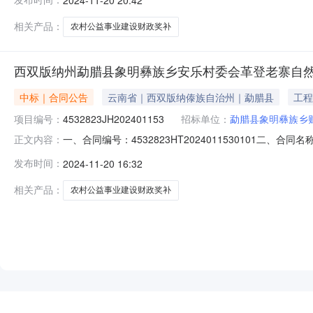
版纳辉昊建筑工程有限公司所属地域：版纳州所属行业：建筑业合同
相关产品：
农村公益事业建设财政奖补
西双版纳州勐腊县象明彝族乡安乐村委会革登老寨自
中标｜合同公告
云南省｜西双版纳傣族自治州｜勐腊县
工程
项目编号：
4532823JH202401153
招标单位：
勐腊县象明彝族乡
一、合同编号：4532823HT202401153010
正文内容：
4532823JH202401153四、项目名称：西双版
发布时间：
2024-11-20 16:32
财政和统计服务中心地址：勐腊县象明彝族乡蛮砖路25号联
局171号
相关产品：
农村公益事业建设财政奖补
NEW
HOT
5折起