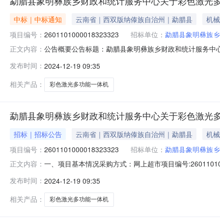
勐腊县象明彝族乡财政和统计服务中心关于彩色激光
中标｜中标通知
云南省｜西双版纳傣族自治州｜勐腊县
机械
项目编号：
2601101000018323323
招标单位：
勐腊县象明彝族乡
公告概要公告标题：勐腊县象明彝族乡财政和统计服务中心关
正文内容：
腊县象明彝族乡财政和统计服务中心关于彩色激光多功能一体机
发布时间：
2024-12-19 09:35
目名称：勐腊县象明彝族乡财政和统计服务中心关于彩色激光多
相关产品：
彩色激光多功能一体机
勐腊县象明彝族乡财政和统计服务中心关于彩色激光
招标｜招标公告
云南省｜西双版纳傣族自治州｜勐腊县
机械
项目编号：
2601101000018323323
招标单位：
勐腊县象明彝族乡
一、项目基本情况采购方式：网上超市项目编号:260110
正文内容：
采购计划：序号采购计划文号采购计划数量采购计划金额145328
发布时间：
2024-12-19 09:35
一体机1.00销售属性：颜色分类：白2【运费】1二、供
相关产品：
彩色激光多功能一体机