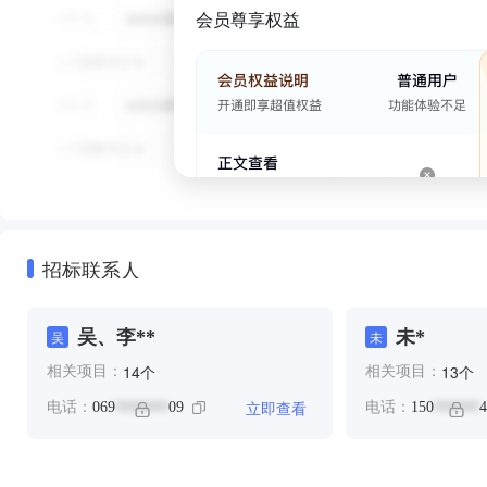
会员尊享权益
招标联系人
吴、李**
未*
吴
未
个
个
14
13
相关项目：
相关项目：
立即查看
电话：
069
09
电话：
150
4
*******
******