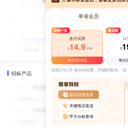
单省会员
限购一次
最划算
1
首月试用
1
14.9
¥39
¥
¥
每日仅0.48元
每日仅
到期29元/月/省自动续费，可随时取消。
招标产品
标讯详情查看
关键电话直连
甲方分析查询