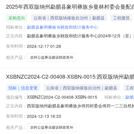
2025年西双版纳州勐腊县象明彝族乡曼林村委会曼配
采购意向
云南省｜西双版纳傣族自治州｜勐腊县
工程建筑
招标单位：
勐腊县象明彝族乡财政和统计服务中心
勐腊县象明彝族乡财政和统计服务中心2024年12月（至）
正文内容：
（普惠）详细情况2025年西双版纳州勐腊县象明彝族乡
发布时间：
2024-12-17 01:28
2024年12月（至）2025年01月政府采购意向采购
事业建设财政奖补项
相关产品：
农村公益事业建设财政奖补
XSBNZC2024-C2-00408-XSBN-001
招标｜信息变更
云南省｜西双版纳傣族自治州｜勐腊县
工程
项目编号：
XSBNZC2024-C2-00408-XSBN-0015
招标单位：
勐腊
西双版纳州勐腊县象明彝族乡倚邦村委会倚邦一二三自然
正文内容：
一二三自然村农村公益事业建设财政奖补项目采购单位勐腊县象明彝
发布时间：
2024-12-13 16:33
系人及联系方式：项目联系人李存燕项目联系电话192069
8
相关产品：
农村公益事业建设财政奖补