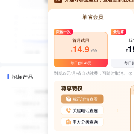
单省会员
限购一次
最划算
1
首月试用
1
14.9
¥39
¥
¥
每日仅0.48元
每日仅
到期29元/月/省自动续费，可随时取消。
招标产品
标讯详情查看
关键电话直连
甲方分析查询