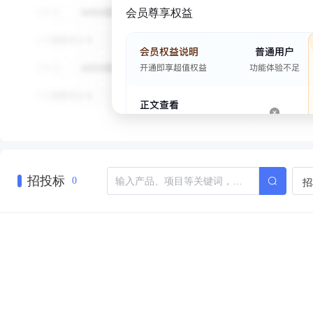
会员尊享权益
招投标
招
0