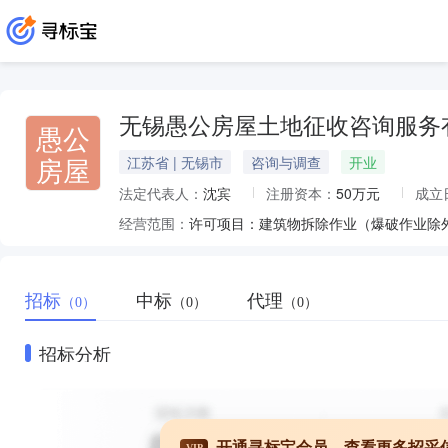
无锡愚公房屋土地征收咨询服务
愚公
房屋
江苏省 | 无锡市
咨询与调查
开业
法定代表人：
沈宾
注册资本：
50万元
成立
经营范围：
招标
中标
代理
（0）
（0）
（0）
招标分析
开通寻标宝会员，查看更多招采
VIP