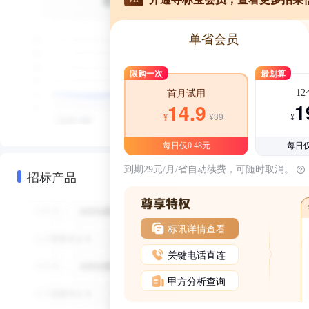
单省会员
限购一次
最划算
1
首月试用
1
14.9
¥39
¥
¥
每日仅0.48元
每日仅
到期29元/月/省自动续费，可随时取消。
招标产品
标讯详情查看
关键电话直连
甲方分析查询