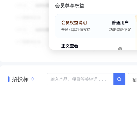
会员尊享权益
招投标
招
0