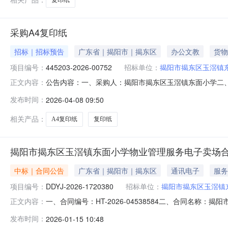
采购A4复印纸
招标｜招标预告
广东省｜揭阳市｜揭东区
办公文教
货物
项目编号：
445203-2026-00752
招标单位：
揭阳市揭东区玉滘镇
公告内容：一、采购人：揭阳市揭东区玉滘镇东面小学二、采购
正文内容：
（元）：2000.00六、需求时间：七、采购方式：10八、备案时间
发布时间：
2026-04-08 09:50
相关产品：
A4复印纸
复印纸
揭阳市揭东区玉滘镇东面小学物业管理服务电子卖场
中标｜合同公告
广东省｜揭阳市｜揭东区
通讯电子
服务
项目编号：
DDYJ-2026-1720380
招标单位：
揭阳市揭东区玉滘镇
一、合同编号：HT-2026-04538584二、合同名称：
正文内容：
滘镇东面小学物业管理服务定点采购五、合同主体采购人（甲
发布时间：
2026-01-15 10:48
（乙方）：揭阳市揭东区博达教育咨询有限公司地址：埔田镇