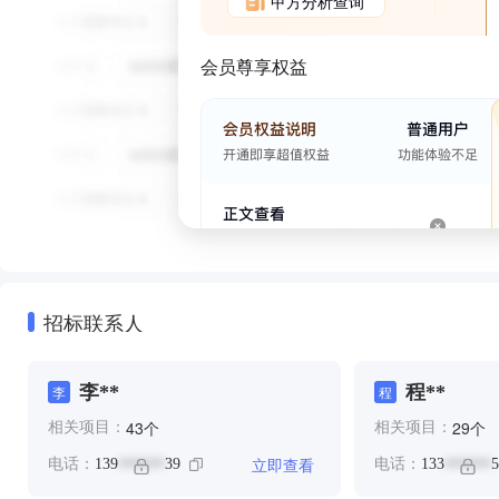
甲方分析查询
会员尊享权益
招标联系人
李**
程**
李
程
个
个
43
29
相关项目：
相关项目：
立即查看
电话：
139
39
电话：
133
5
******
******