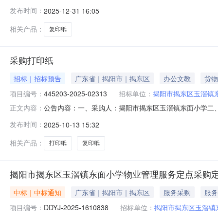
二、成交信息成交供应商：揭阳市揭东区云路镇胜源佳文具店
发布时间：
2025-12-31 16:05
印,依印A470克10包/箱蓝色,A470克10包/箱蓝色;6￥330.00
相关产品：
复印纸
采购打印纸
招标｜招标预告
广东省｜揭阳市｜揭东区
办公文教
货物
项目编号：
445203-2025-02313
招标单位：
揭阳市揭东区玉滘镇
公告内容：一、采购人：揭阳市揭东区玉滘镇东面小学二、采购
正文内容：
额（元）：4950.00六、需求时间：七、采购方式：电子卖场八、
发布时间：
2025-10-13 15:32
相关产品：
打印纸
复印纸
揭阳市揭东区玉滘镇东面小学物业管理服务定点采购
中标｜中标通知
广东省｜揭阳市｜揭东区
服务采购
服务
项目编号：
DDYJ-2025-1610838
招标单位：
揭阳市揭东区玉滘镇