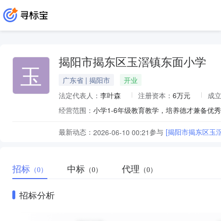
揭阳市揭东区玉滘镇东面小学
玉
广东省 | 揭阳市
开业
法定代表人：
李叶森
注册资本：
6万元
成
经营范围：
小学1-6年级教育教学，培养德才兼备优
最新动态：
参与
[揭阳市揭东区玉
2026-06-10 00:21
招标
中标
代理
（0）
（0）
（0）
招标分析