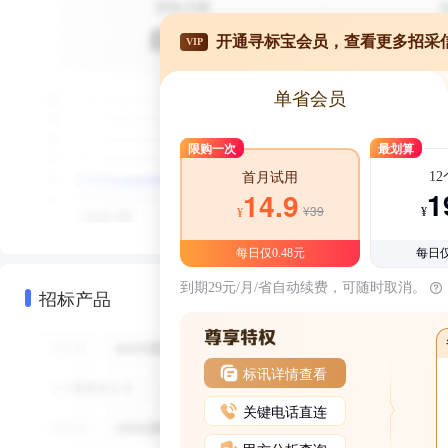
开通寻标宝会员，查看更多招采
VIP
单省会员
限购一次
最划算
1
首月试用
1
14.9
¥39
¥
¥
每日仅0.48元
每日仅
到期29元/月/省自动续费，可随时取消。
招标产品
标讯详情查看
关键电话直连