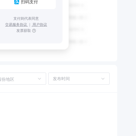
扫码支付
支付则代表同意
交易服务协议
｜
用户协议
发票获取
省份地区