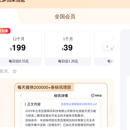
全国会员
最划算
12个月
1个月
3个月
199
39
99
¥
¥
¥
每日仅0.55元
每日仅1.26元
每日仅1.08元
时取消。