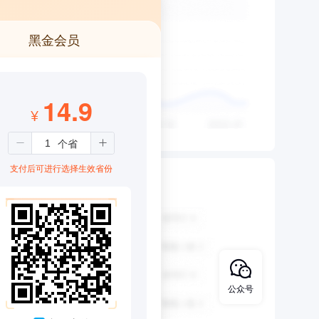
黑金会员
14.9
¥
支付后可进行选择生效省份
公众号