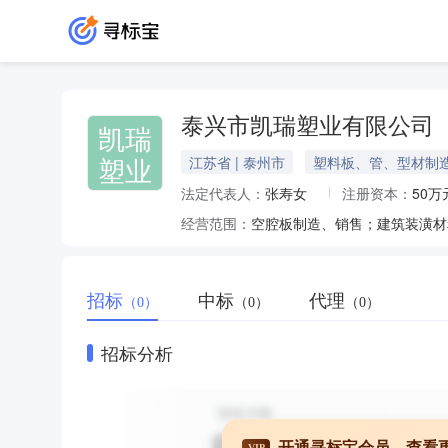
泰兴市凯瑞塑业有限公司
凯瑞
塑业
江苏省 | 泰州市
塑料板、管、型材制
法定代表人：
张寿女
注册资本：
50万
经营范围：
招标
中标
代理
（0）
（0）
（0）
招标分析
开通寻标宝会员，查看
VIP