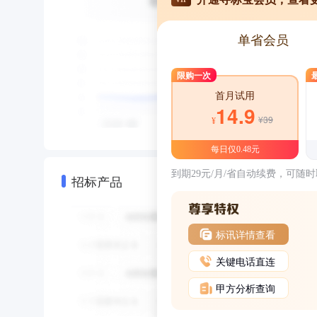
单省会员
限购一次
首月试用
14.9
¥39
¥
每日仅0.48元
到期29元/月/省自动续费，可随
招标产品
标讯详情查看
关键电话直连
甲方分析查询