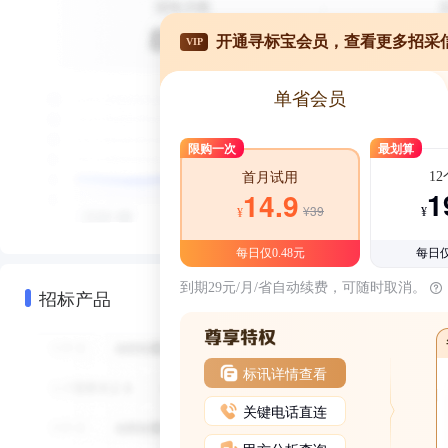
开通寻标宝会员，查看更多招采
VIP
单省会员
限购一次
最划算
1
首月试用
1
14.9
¥39
¥
¥
每日仅0.48元
每日仅
到期29元/月/省自动续费，可随时取消。
招标产品
标讯详情查看
关键电话直连