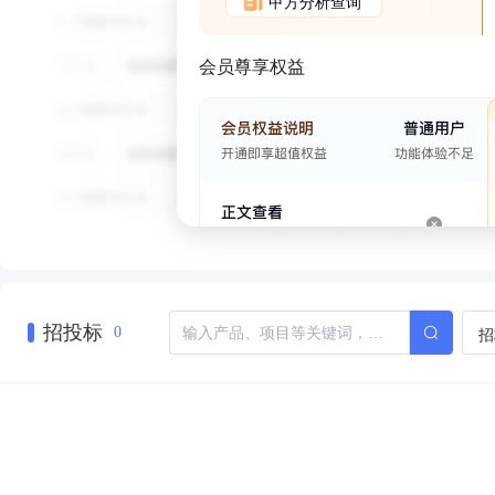
甲方分析查询
会员尊享权益
招投标
招
0