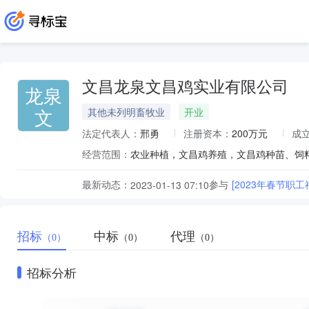
文昌龙泉文昌鸡实业有限公司
龙泉
文
其他未列明畜牧业
开业
法定代表人：
邢勇
注册资本：
200万元
成
经营范围：
农业种植，文昌鸡养殖，文昌鸡种苗、饲
最新动态：
参与
[2023年春节职
2023-01-13 07:10
招标
中标
代理
（0）
（0）
（0）
招标分析