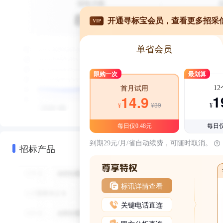
开通寻标宝会员，查看更多招采
VIP
单省会员
限购一次
最划算
1
首月试用
1
14.9
¥39
¥
¥
每日仅0.48元
每日仅
到期29元/月/省自动续费，可随时取消。
招标产品
标讯详情查看
关键电话直连