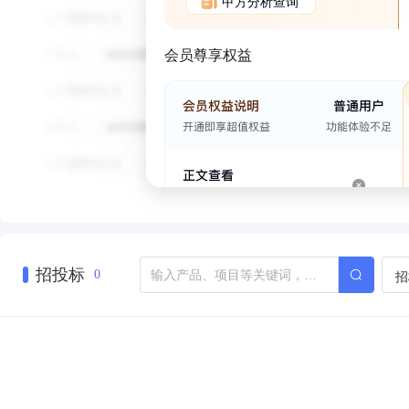
甲方分析查询
会员尊享权益
招投标
招
0