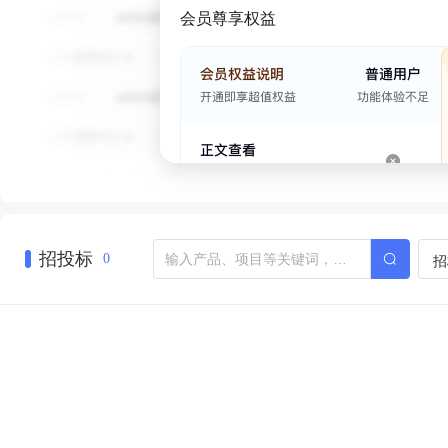
会员尊享权益
招投标
招
0