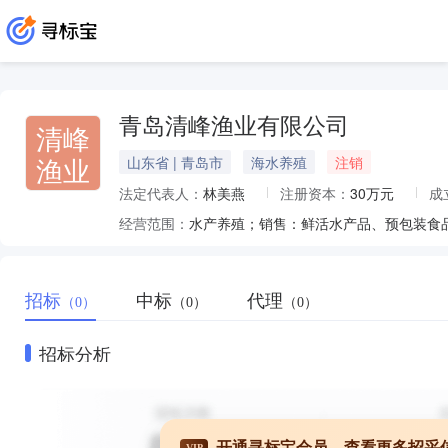
青岛清峰渔业有限公司
清峰
渔业
山东省 | 青岛市
海水养殖
注销
法定代表人：
林美燕
注册资本：
30万元
成
经营范围：
招标
中标
代理
（0）
（0）
（0）
招标分析
开通寻标宝会员，查看更多招采
VIP