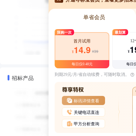
单省会员
限购一次
最划算
1
首月试用
1
14.9
¥39
¥
¥
每日仅0.48元
每日仅
到期29元/月/省自动续费，可随时取消。
招标产品
标讯详情查看
关键电话直连
甲方分析查询