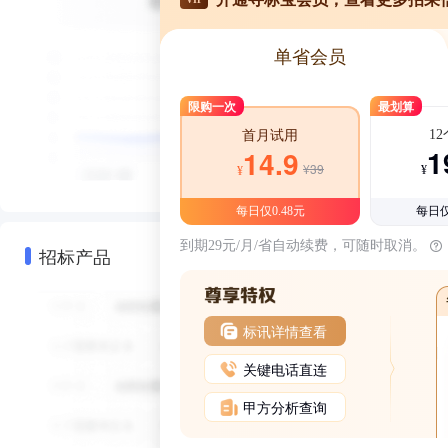
单省会员
限购一次
最划算
1
首月试用
1
14.9
¥39
¥
¥
每日仅0.48元
每日仅
到期29元/月/省自动续费，可随时取消。
招标产品
标讯详情查看
关键电话直连
甲方分析查询