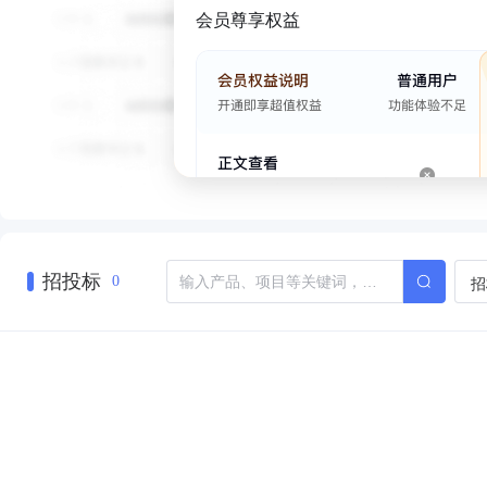
会员尊享权益
招投标
招
0