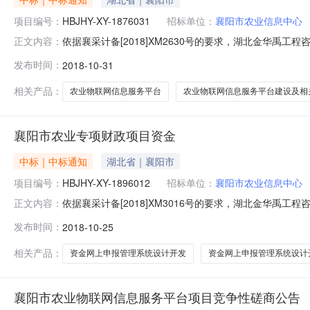
项目编号：
HBJHY-XY-1876031
招标单位：
襄阳市农业信息中心
依据襄采计备[2018]XM2630号的要求，湖北金华
正文内容：
次采购的成交结果公告如下：一、项目名称及编号项目名称：
发布时间：
2018-10-31
及相关配套服务，详见磋商文件要求。二、采购公告媒体及日期
日15
相关产品：
农业物联网信息服务平台
农业物联网信息服务平台建设及相
襄阳市农业专项财政项目资金
中标｜中标通知
湖北省｜襄阳市
项目编号：
HBJHY-XY-1896012
招标单位：
襄阳市农业信息中心
依据襄采计备[2018]XM3016号的要求，湖北金华
正文内容：
式进行采购，现就本次采购的成交结果公告如下：一、项目名
发布时间：
2018-10-25
简要说明：襄阳市农业专项财政项目资金网上申报管理系
2018年10月8日至1
相关产品：
资金网上申报管理系统设计开发
资金网上申报管理系统设计
襄阳市农业物联网信息服务平台项目竞争性磋商公告