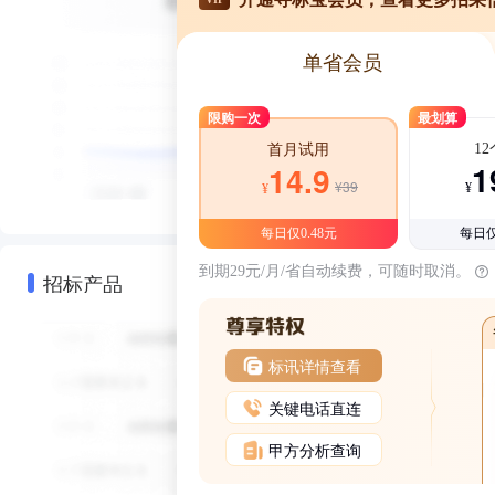
单省会员
限购一次
最划算
1
首月试用
1
14.9
¥39
¥
¥
每日仅0.48元
每日仅
到期29元/月/省自动续费，可随时取消。
招标产品
标讯详情查看
关键电话直连
甲方分析查询