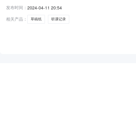
中心小学关于文稿纸/草稿纸的网上超市采购项目项目编号:287
发布时间：
2024-04-11 20:54
名称:湖南省湘西土家族苗族自治州吉首市报价起止时间:
相关产品：
草稿纸
听课记录
NEW
HOT
5折起
暂时没有搜索结果…