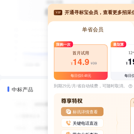
开通寻标宝会员，查看更多招采
VIP
单省会员
限购一次
最划算
1
首月试用
1
14.9
¥39
¥
¥
每日仅0.48元
每日仅
到期29元/月/省自动续费，可随时取消。
中标产品
标讯详情查看
关键电话直连