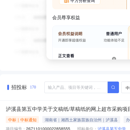
甲方分析查询
会员尊享权益
招投标
中
170
泸溪县第五中学关于文稿纸/草稿纸的网上超市采购项
中标｜中标通知
湖南省｜湘西土家族苗族自治州｜泸溪县
办
项目编号：
2671101000022858555
招标单位：
泸溪县第五中学