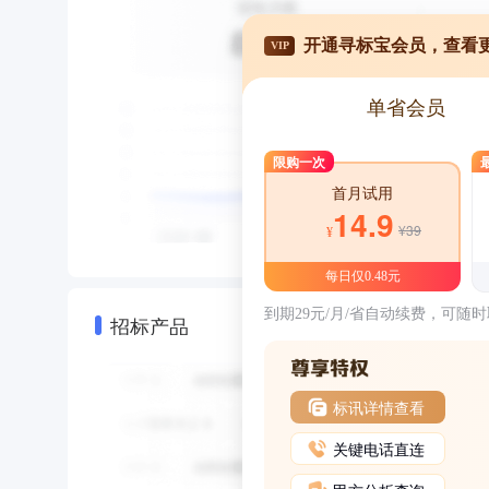
开通寻标宝会员，查看
VIP
单省会员
限购一次
首月试用
14.9
¥39
¥
每日仅0.48元
到期29元/月/省自动续费，可随
招标产品
标讯详情查看
关键电话直连