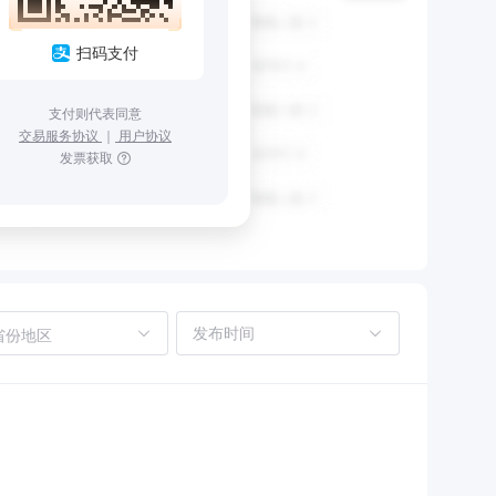
扫码支付
支付则代表同意
交易服务协议
｜
用户协议
发票获取
省份地区