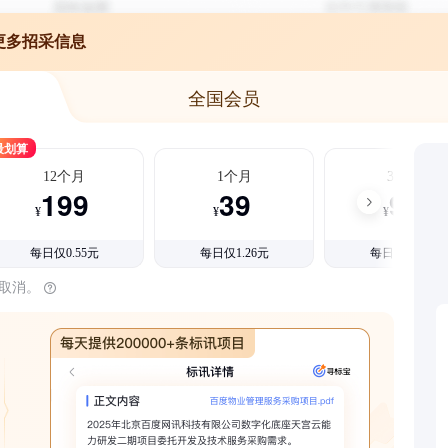
更多招采信息
全国会员
最划算
12个月
1个月
3个月
199
39
99
¥
¥
¥
每日仅0.55元
每日仅1.26元
每日仅1.08元
时取消。