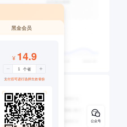
黑金会员
14.9
¥
支付后可进行选择生效省份
公众号