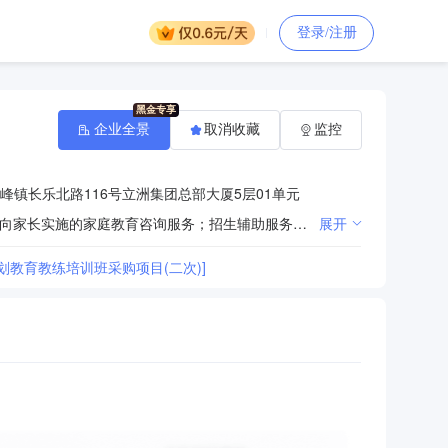
登录/注册
企业全景
取消收藏
监控
峰镇长乐北路116号立洲集团总部大厦5层01单元
一般项目：软件开发；教育教学检测和评价活动；教育咨询服务（不含涉许可审批的教育培训活动）；面向家长实施的家庭教育咨询服务；招生辅助服务；体验式拓展活动及策划；组织文化艺术交流活动；组织体育表演活动；云计算装备技术服务；信息系统集成服务；技术服务、技术开发、技术咨询、技术交流、技术转让、技术推广；影视美术道具置景服务；企业管理咨询；信息咨询服务（不含许可类信息咨询服务）；云计算设备销售；互联网销售（除销售需要许可的商品）；教学专用仪器销售；教学用模型及教具销售；办公用品销售；文具用品批发；计算机软硬件及辅助设备批发；幻灯及投影设备销售；照相机及器材销售；家用视听设备销售；专业设计服务；广告设计、代理；文艺创作；计算机及通讯设备租赁；机械设备租赁；摄像及视频制作服务；摄影扩印服务；人工智能硬件销售；人工智能应用软件开发；数字文化创意技术装备销售；电子出版物出租（除依法须经批准的项目外，凭营业执照依法自主开展经营活动） 许可项目：建筑智能化系统设计；建筑智能化工程施工；出版物批发；电子出版物制作；出版物互联网销售（依法须经批准的项目，经相关部门批准后方可开展经营活动，具体经营项目以相关部门批准文件或许可证件为准）
展开
教育教练培训班采购项目(二次)]