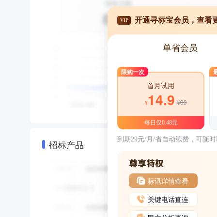
开通寻标宝会员，查看
VIP
单省会员
限购一次
首月试用
14.9
¥39
¥
每日仅0.48元
到期29元/月/省自动续费，可随
招标产品
标讯详情查看
关键电话直连