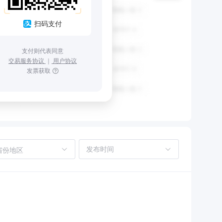
扫码支付
支付则代表同意
交易服务协议
｜
用户协议
发票获取
省份地区