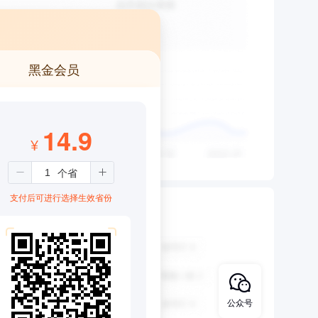
黑金会员
14.9
¥
支付后可进行选择生效省份
公众号