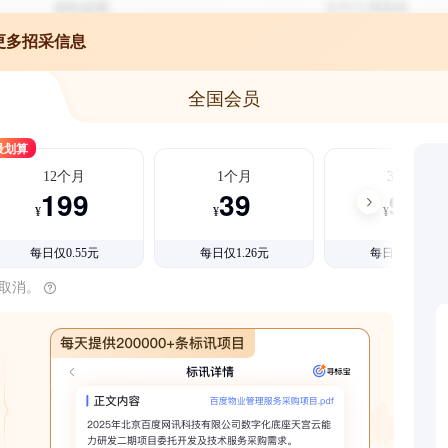
更多招采信息
全国会员
最划算
12个月
1个月
3个月
199
39
99
¥
¥
¥
每日仅0.55元
每日仅1.26元
每日仅1.08元
时取消。