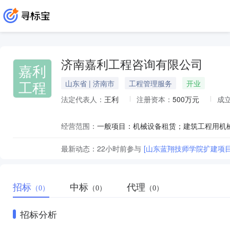
济南嘉利工程咨询有限公司
嘉利
工程
山东省 | 济南市
工程管理服务
开业
法定代表人：
王利
注册资本：
500万元
成
经营范围：
最新动态：
22小时前
参与
[山东蓝翔技师学院扩建项
招标
中标
代理
（0）
（0）
（0）
招标分析