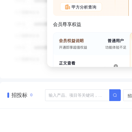
甲方分析查询
会员尊享权益
招投标
招
0