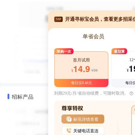
开通寻标宝会员，查看更多招采
VIP
单省会员
限购一次
最划算
1
首月试用
1
14.9
¥39
¥
¥
每日仅0.48元
每日仅
到期29元/月/省自动续费，可随时取消。
招标产品
标讯详情查看
关键电话直连