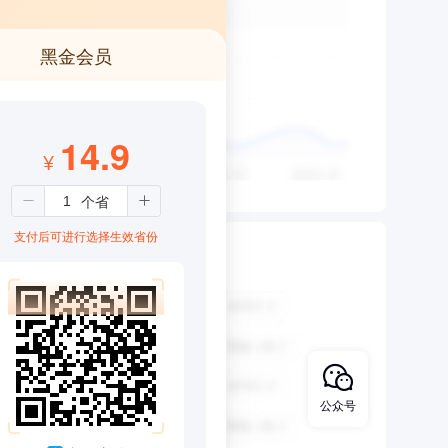
黑金会员
14.9
¥
支付后可进行选择生效省份
公众号