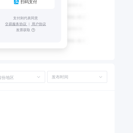
扫码支付
支付则代表同意
交易服务协议
｜
用户协议
发票获取
省份地区