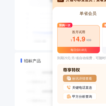
单省会员
限购一次
首月试用
14.9
¥39
¥
每日仅0.48元
到期29元/月/省自动续费，可随
招标产品
标讯详情查看
关键电话直连
甲方分析查询