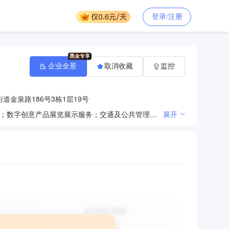
登录/注册
企业全景
取消收藏
监控
金泉路186号3栋1层19号
一般项目：广告制作；广告设计、代理；平面设计；广告发布；组织文化艺术交流活动；会议及展览服务；数字创意产品展览展示服务；交通及公共管理用标牌销售；咨询策划服务；计算机软硬件及辅助设备零售；信息技术咨询服务；安全系统监控服务；数字视频监控系统销售；信息安全设备销售；园林绿化工程施工；婚庆礼仪服务。（除依法须经批准的项目外，凭营业执照依法自主开展经营活动）许可项目：建设工程设计；建设工程施工；住宅室内装饰装修。（依法须经批准的项目，经相关部门批准后方可开展经营活动，具体经营项目以相关部门批准文件或许可证件为准）
展开