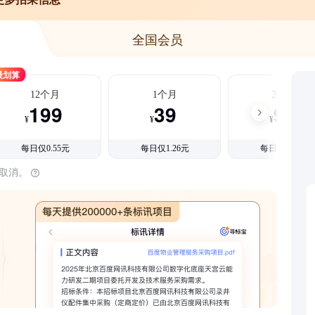
全国会员
最划算
12个月
1个月
3个月
199
39
99
¥
¥
¥
每日仅0.55元
每日仅1.26元
每日仅1.08元
时取消。