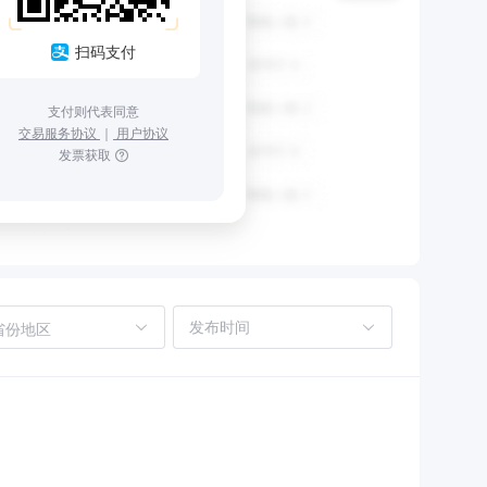
扫码支付
支付则代表同意
交易服务协议
｜
用户协议
发票获取
省份地区