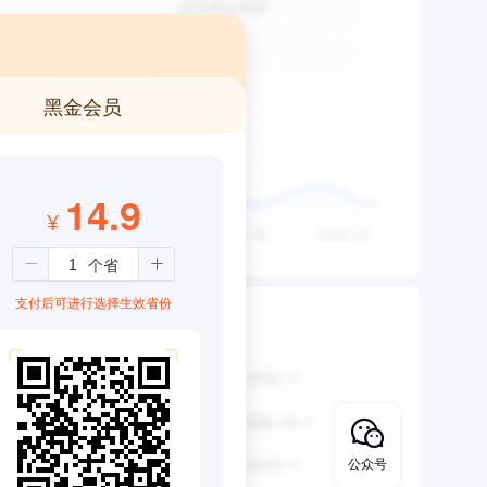
黑金会员
14.9
¥
支付后可进行选择生效省份
公众号