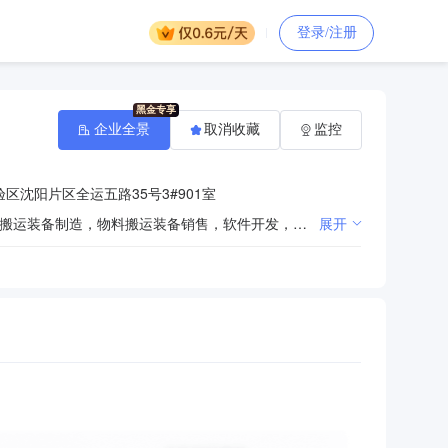
登录/注册
企业全景
取消收藏
监控
区沈阳片区全运五路35号3#901室
一般项目：工程管理服务，矿山机械制造，矿山机械销售，机械电气设备制造，电气机械设备销售，物料搬运装备制造，物料搬运装备销售，软件开发，机械设备租赁，电线、电缆经营，住房租赁，非居住房地产租赁，工业自动控制系统装置制造，工业自动控制系统装置销售，销售代理，智能装备及配件、智能控制系统的研发设计、制造、销售，智能矿山系统开发，自动化产品、工业机器人设计、制造、销售，计算机信息系统集成，工业软件开发、销售，自动化控制系统工程、信息化工程施工。许可项目：建设工程设计，各类工程建设活动，房屋建筑和市政基础设施项目工程总承包，工程造价咨询业务，地质灾害治理工程设计，地质灾害治理工程施工，技术进出口，货物进出口（除依法须经批准的项目外，凭营业执照依法自主开展经营活动）
展开