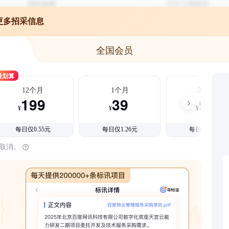
更多招采信息
全国会员
最划算
12个月
1个月
3个月
199
39
99
¥
¥
¥
每日仅0.55元
每日仅1.26元
每日仅1.08元
时取消。