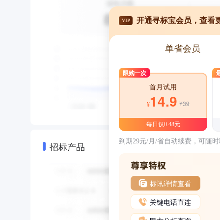
开通寻标宝会员，查看
VIP
单省会员
限购一次
首月试用
14.9
¥39
¥
每日仅0.48元
到期29元/月/省自动续费，可随
招标产品
标讯详情查看
关键电话直连