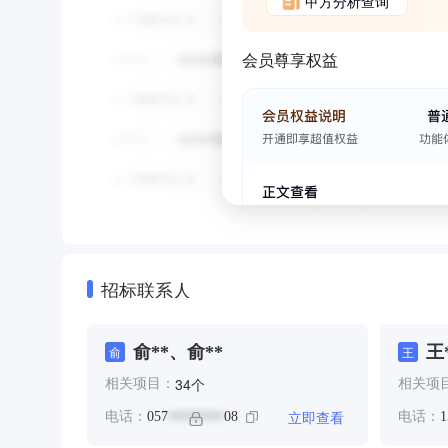
甲方分析查询
会员尊享权益
招标联系人
俞**、俞**
王
俞
王
个
34
相关项目：
相关项
立即查看
电话：
057
08
电话：
1
********