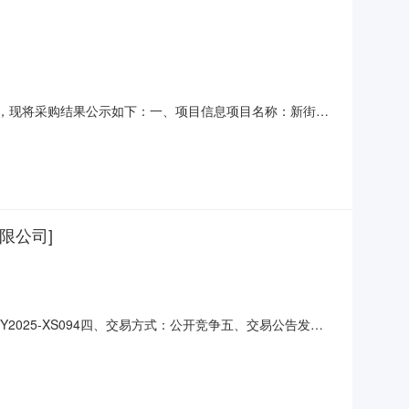
已经终止，现将采购结果公示如下：一、项目信息项目名称：新街三
397036210项目所在行政区划编码：330109项目所在
限公司]
025-XS094四、交易方式：公开竞争五、交易公告发布
区新街第三小学2025年学生校服采购项目杭州莫妮卡服饰有限