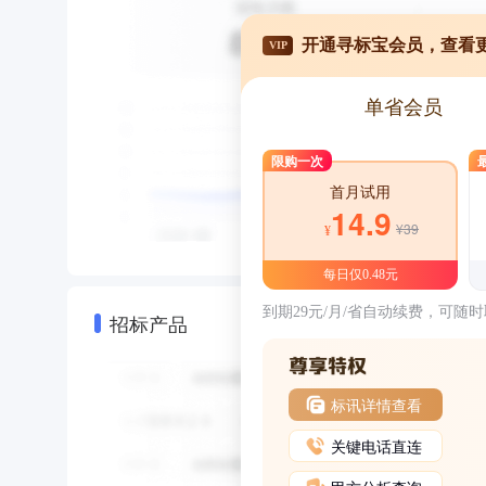
开通寻标宝会员，查看
VIP
单省会员
限购一次
首月试用
14.9
¥39
¥
每日仅0.48元
到期29元/月/省自动续费，可随
招标产品
标讯详情查看
关键电话直连