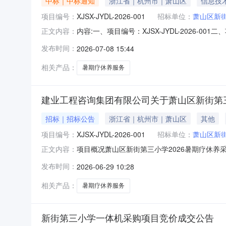
中标｜中标通知
浙江省｜杭州市｜萧山区
信息技
项目编号：
XJSX-JYDL-2026-001
招标单位：
萧山区新
内容:一、项目编号：XJSX-JYDL-2026
正文内容：
名称中标供应商地址1报价：198000（元）杭
发布时间：
2026-07-08 15:44
标的信息服务类主要标的信息：序号标项名称标的
相关产品：
暑期疗休养服务
建业工程咨询集团有限公司关于萧山区新街第三
招标｜招标公告
浙江省｜杭州市｜萧山区
其他
项目编号：
XJSX-JYDL-2026-001
招标单位：
萧山区新
项目概况萧山区新街第三小学2026暑期疗休养采购项
正文内容：
递交投标文件。一、项目基本情况项目编号：XJSX-
发布时间：
2026-06-29 10:28
最高限价（元）：198000（单价：3000.0
相关产品：
暑期疗休养服务
新街第三小学一体机采购项目竞价成交公告