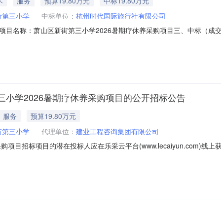
术
服务
预算19.80万元
中标19.80万元
街第三小学
中标单位：
杭州时代国际旅行社有限公司
-001二、项目名称：萧山区新街第三小学2026暑期疗休养采购项目三、中标（
州时代国际旅行社有限公司鹿山街道江波街118号瑞胜江畔铭座1号1205
名称服务范围服务要求服务时间服务标准1萧山区新街第三小学2026暑
小学2026暑期疗休养采购项目的公开招标公告
服务
预算19.80万元
街第三小学
代理单位：
建业工程咨询集团有限公司
目招标项目的潜在投标人应在乐采云平台(www.lecaiyun.com)线上获
JYDL-2026-001项目名称：萧山区新街第三小学2026暑期疗休养采购项
0元/人次）采购需求：标项名称:萧山区新街第三小学2026暑期疗休养采购项目