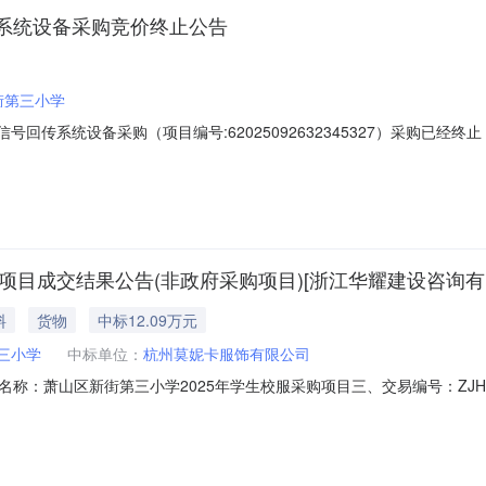
系统设备采购竞价终止公告
街第三小学
信号回传系统设备采购（项目编号:62025092632345327）采购
编号：62025092632345327项目联系人：王晓锋项目联系电话：15
41-2025-09-3011
项目成交结果公告(非政府采购项目)[浙江华耀建设咨询有
料
货物
中标12.09万元
三小学
中标单位：
杭州莫妮卡服饰有限公司
：萧山区新街第三小学2025年学生校服采购项目三、交易编号：ZJHY2
5年9月24日七、成交结果：标项标项内容成交供应商成交单价成交价1萧山
/套；大写:壹拾贰万零玖佰元整(小写:120900元)八、