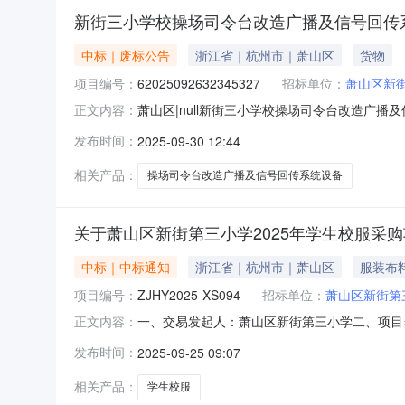
新街三小学校操场司令台改造广播及信号回传
中标｜废标公告
浙江省｜杭州市｜萧山区
货物
项目编号：
62025092632345327
招标单位：
萧山区新
萧山区|null新街三小学校操场司令台改造广播及
正文内容：
小学校操场司令台改造广播及信号回传系统设备采购项目
发布时间：
2025-09-30 12:44
行政区划名称：萧山区报价起止时间：2025-09-2613:
相关产品：
操场司令台改造广播及信号回传系统设备
关于萧山区新街第三小学2025年学生校服采购
中标｜中标通知
浙江省｜杭州市｜萧山区
服装布
项目编号：
ZJHY2025-XS094
招标单位：
萧山区新街第
一、交易发起人：萧山区新街第三小学二、项目名称
正文内容：
日期：2025年9月10日六、成交日期：202
发布时间：
2025-09-25 09:07
公司夏装95元/套；春秋装155元/套；冬装280元
相关产品：
学生校服