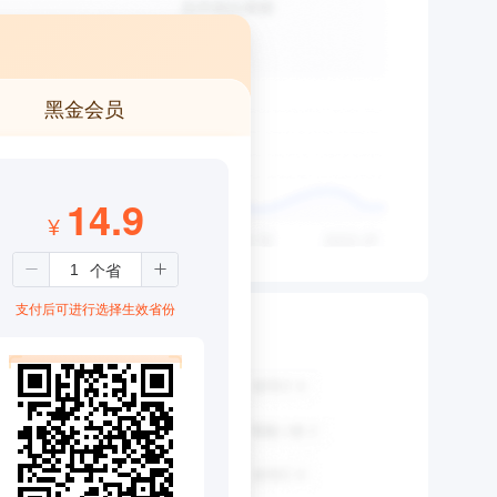
黑金会员
14.9
¥
支付后可进行选择生效省份