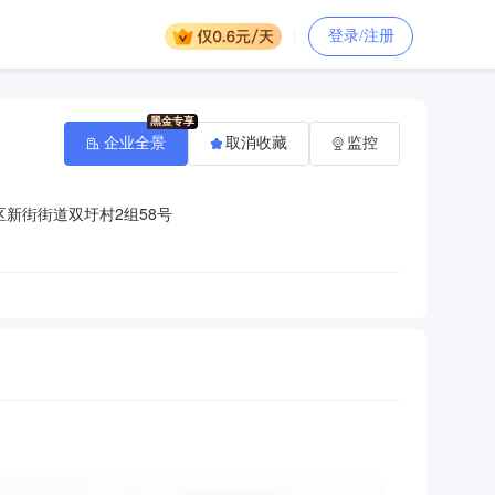
登录/注册
企业全景
取消收藏
监控
新街街道双圩村2组58号