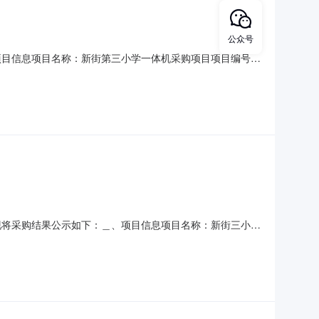
公众号
：一、项目信息项目名称：新街第三小学一体机采购项目项目编号：
名称：萧山区报价起止时间：2026-06-0310:10-2026-
山区新街镇双圩村采购单位
终止，现将采购结果公示如下：＿、项目信息项目名称：新街三小学
7036210项目所在行政区划编码：330109项目所在行政
街第三小学采购单位地址：浙江