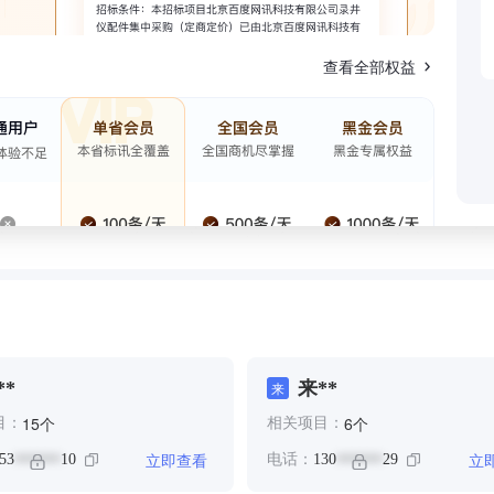
查看全部权益
**
来**
来
个
个
15
6
目：
相关项目：
立即查看
立
53
10
电话：
130
29
******
******