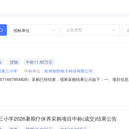
招标单位
备
货物
中标11.85万元
街第三小学
中标单位：
杭州创胜电子科技有限公司
6071667954826）采购已经结束，现将采购结果公示如下：一、项
目联系电话：15397036210项目所在行政区划编码：330109项目所在行政区划
名称：萧山区新街第三小学采购单位地址：浙江省杭州市萧山区浙江省杭州市
小学2026暑期疗休养采购项目中标(成交)结果公告