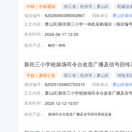
中标｜中标通知
浙江省｜杭州市｜萧山区
机械设
项目编号：
62026060389002867
招标单位：
萧山区新
萧山区|新街第三小学一体机采购项目（项目编号:
正文内容：
62026060389002867项目联系人：王晓锋项
发布时间：
2026-06-17 12:29
06-0811:30二、采购单位信息采购单位
相关产品：
触控一体机
新街三小学校操场司令台改造广播及信号回传
中标｜废标公告
浙江省｜杭州市｜萧山区
弱电安
项目编号：
62025120963703310
招标单位：
萧山区新
萧山区|新街三小学校操场司令台改造广播及信号回
正文内容：
校操场司令台改造广播及信号回传系统设备采购项目编号
发布时间：
2025-12-12 10:07
区划名称：萧山区报价起止时间：2025-12-090
相关产品：
操场司令台改造广播及信号回传系统设备