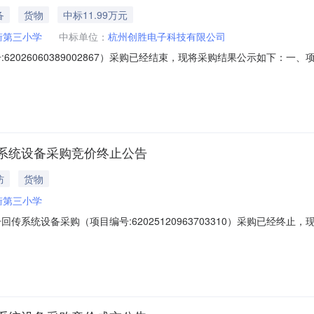
备
货物
中标11.99万元
街第三小学
中标单位：
杭州创胜电子科技有限公司
62026060389002867）采购已经结束，现将采购结果公示如下
目联系电话：15397036210项目所在行政区划编码：330109项目所在行政区划
名称：萧山区新街第三小学采购单位地址：浙江省杭州市萧山区浙江省杭州市萧
系统设备采购竞价终止公告
防
货物
街第三小学
传系统设备采购（项目编号:62025120963703310）采购已经
：62025120963703310项目联系人：王晓锋项目联系电话：1539
9:19-2025-12-1211:30二、采购单位信息采购单位名称：萧山区新