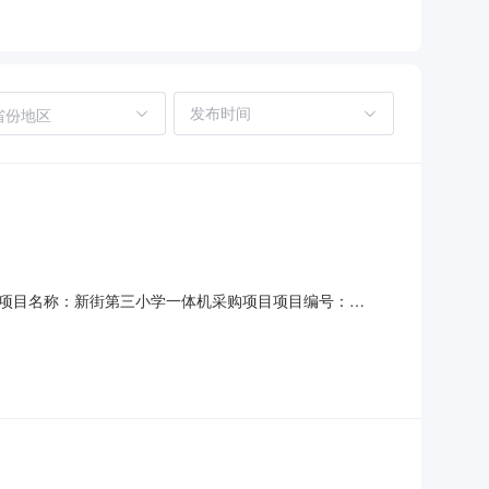
省份地区
目信息项目名称：新街第三小学一体机采购项目项目编号：
名称：萧山区报价起止时间：2026-07-1610:52-2026-
萧山区新街镇双圩村采购单位联系人和