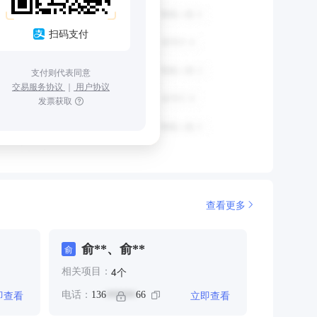
扫码支付
支付则代表同意
交易服务协议
｜
用户协议
发票获取
查看更多
俞**、俞**
俞
个
4
相关项目：
即查看
立即查看
电话：
136
66
******