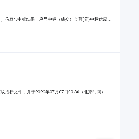
成交）信息1.中标结果：序号中标（成交）金额(元)中标供应商
室第一间2.废标结果:序号标项名称废标理由其他事项四、主要
期疗休养采购项目萧山区新街第三小学2026暑期疗休养
取招标文件，并于2026年07月07日09:30（北京时间）前
目预算金额（元）：198000（单价：3000.00元/人次）
数量:66人预算