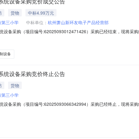
系统设备采购竞价成交公告
防
货物
中标4.99万元
街第三小学
中标单位：
杭州萧山新环友电子产品经营部
备采购（项目编号:62025093012471426）采购已经结束，现
025093012471426项目联系人：王晓锋项目联系电话：1539703
25-10-1111:30二、采购单
制设备
系统设备采购竞价终止公告
防
货物
街第三小学
备采购（项目编号:62025093066342994）采购已经终止，现
025093066342994项目联系人：王晓锋项目联系电话：1539703
25-10-1111:30二、采购单