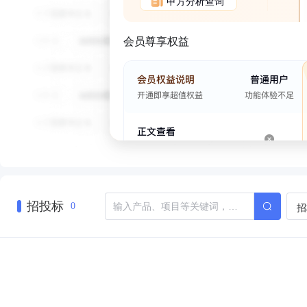
甲方分析查询
会员尊享权益
招投标
招
0