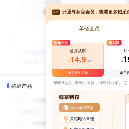
开通寻标宝会员，查看更多招采
VIP
单省会员
限购一次
最划算
1
首月试用
1
14.9
¥39
¥
¥
每日仅0.48元
每日仅
到期29元/月/省自动续费，可随时取消。
招标产品
标讯详情查看
关键电话直连