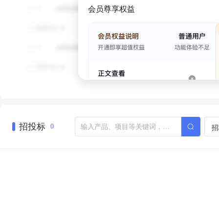
会员尊享权益
招投标
招
0