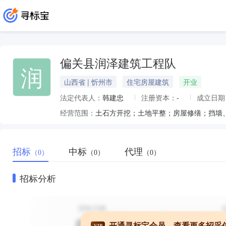
偏关县润泽建筑工程队
润
山西省 | 忻州市
住宅房屋建筑
开业
法定代表人：
韩建忠
注册资本：
-
成立日期
经营范围：
招标
中标
代理
（0）
（0）
（0）
招标分析
开通寻标宝会员，查看更多招采
VIP