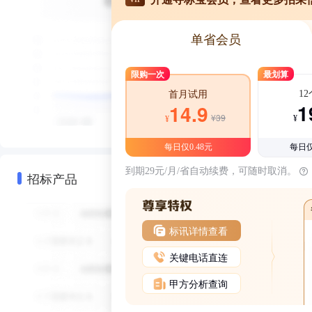
单省会员
限购一次
最划算
1
首月试用
1
14.9
¥39
¥
¥
每日仅0.48元
每日仅
到期29元/月/省自动续费，可随时取消。
招标产品
标讯详情查看
关键电话直连
甲方分析查询