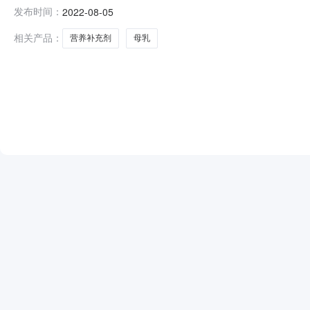
示如下：一、评审结果项目名称中国科大附一院（安徽省立医院）
发布时间：
2022-08-05
次结果公示同时在安徽省招标投标信息网（www.ahtba.org.c
相关产品：
营养补充剂
母乳