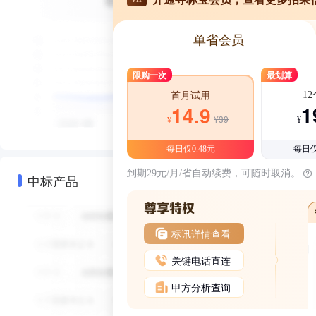
单省会员
限购一次
最划算
1
首月试用
1
14.9
¥39
¥
¥
每日仅0.48元
每日仅
到期29元/月/省自动续费，可随时取消。
中标产品
标讯详情查看
关键电话直连
甲方分析查询