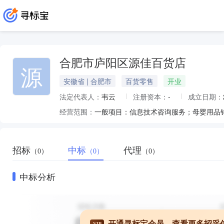
合肥市庐阳区源佳百货店
源
安徽省 | 合肥市
百货零售
开业
法定代表人：
韦云
注册资本：
-
成立日期：
经营范围：
招标
中标
代理
（0）
（0）
（0）
中标分析
开通寻标宝会员，查看更多招采
VIP