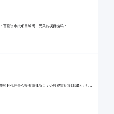
：否投资审批项目编码：无采购项目编码：
时限：90个自然日金额说明：无服务内容：对西湖乡全域产业策划及
求：选取中介方式：邀请直选+竞价直购企业：江西方正招标
作招标代理是否投资审批项目：否投资审批项目编码：无采
代理服务时限：30金额说明：招标代理费由中标单位支付服务内
1.4元/㎡。金额约6.28万元洽谈时间：3（个工作日）