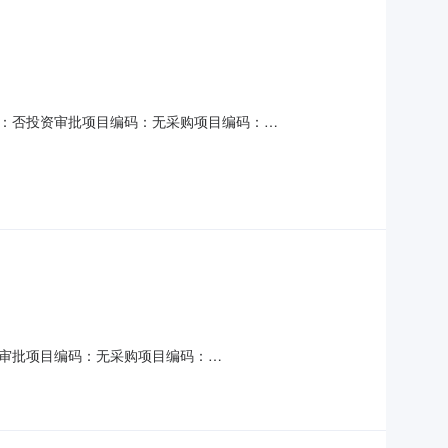
：否投资审批项目编码：无采购项目编码：
时限：90个自然日金额说明：无服务内容：对西湖乡全域产业策划及
求：选取中介方式：邀请直选+竞价直购企业：江西方正招标
审批项目编码：无采购项目编码：
时限：20金额说明：参照《招标代理服务收费管理暂行办法》（国家
上面积39000㎡，地下人防面积5000㎡。拟新建学生宿舍4