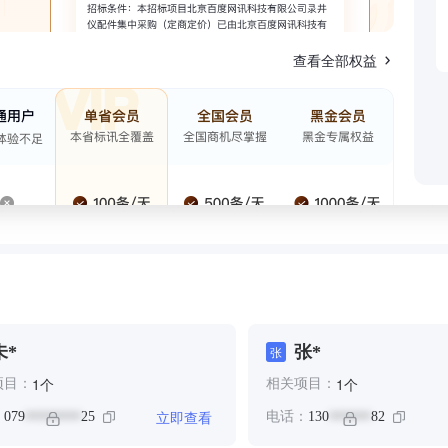
查看全部权益
未*
张*
张
个
个
1
1
项目：
相关项目：
立即查看
：
079
25
电话：
130
82
********
******