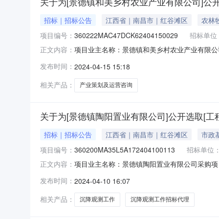
关于为[景德镇和美乡村农业产业有限公司]公
招标｜招标公告
江西省｜南昌市｜红谷滩区
农林
项目编号：
360222MAC47DCK62404150029
招标单位
项目业主名称：景德镇和美乡村农业产业有限公
正文内容：
360222MAC47DCK62404150029
发布时间：
2024-04-15 15:18
运营咨询项目进行招标洽谈时间：3（个工作日
代理有限公司,远瓴工程咨询集
相关产品：
产业策划及运营咨询
关于为[景德镇陶阳置业有限公司]公开选取[工
招标｜招标公告
江西省｜南昌市｜红谷滩区
市政
项目编号：
360200MA35L5A172404100113
招标单位
项目业主名称：景德镇陶阳置业有限公司采购项
正文内容：
购项目编码：360200MA35L5A172404
发布时间：
2024-04-10 16:07
容：景德镇太平巷南片区陶瓷文化旅游基础设施建
签订合同时
相关产品：
沉降观测工作
沉降观测工作招标代理