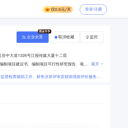
登录/注册
企业全景
取消收藏
监控
谷中大道1326号江报传媒大厦十二层
政府采购招投标代理与咨询；评估咨询服务；计算机软件设计、制作、维护；会展会议服务；代办服务；编制项目建议书、编制项目可行性研究报告、项目申请报告、资金申请报告；市场经济信息咨询服务；企业形象策划；工商登记代理；产权经纪；工程招标代理及咨询；工程造价咨询；工程审计咨询服务；其他工程项目管理服务；其他国内贸易；建材批发；房屋建筑工程；市政工程；水利工程；弱电工程；轻型钢结构工程专项设计服务；园林绿化工程施工；河湖治理及防洪设施工程建筑；室内装饰设计服务；城市照明设施管理服务；环保工程施工；管道工程建筑；电力工程施工；体育场地设施工程施工；建筑智能化工程；建筑幕墙装饰和装修；其他机械与设备经营租赁。（依法须经批准的项目,经相关部门批准后方可开展经营活动）
展开
[南昌市红谷滩区财政投资评审第三方中介机构封闭式框架协议采购项目和南昌市红谷滩区财会监督检查辅助工作、财务决算评审及财政绩效评价服务第三方中介机构封闭式框架协议采购项目澄清公告(第一次)]