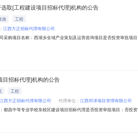
开选取[工程建设项目招标代理]机构的公告
牧渔
工程
：
江西方正招标代理有限公司
司采购项目名称：西湖乡全域产业策划及运营咨询项目是否投资审批项目
项目规模：投资额（￥960000.0元）服务类型：工程建设项目招标代理服务
）签订合同时间：15（个工作日）合同备案时间：5（个工作日）资质要
项目招标代理]机构的公告
筑
工程
江西方正招标代理有限公司
代理单位：
江西邦泽项目管理有限公司
：都昌中等专业学校东校区建设项目招标代理是否投资审批项目：否投资
项目规模：投资额（￥222400000元）服务类型：工程建设项目招标代理服务
准折扣计费服务内容：项目占地面积100亩，总建筑面积44000㎡，其中地