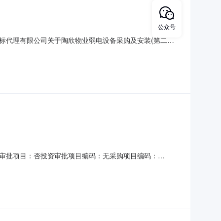
公众号
招标代理有限公司关于陶欣物业弱电设备采购及安装(第二
在江西方正招标代理有限公司开标室进行，经专家评标委员会评审三
月17日附件：
审批项目：否投资审批项目编码：无采购项目编码：
：30天金额说明：按赣招协字【2021】07号标准七折计取。服务
日）合同备案时间：5（个工作日）资质要求：选取中介方