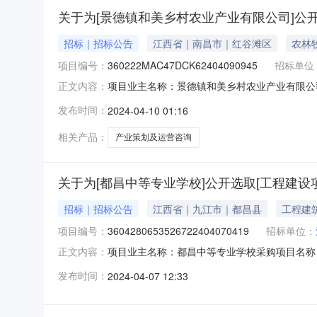
关于为[景德镇和美乡村农业产业有限公司]公
招标｜招标公告
江西省｜南昌市｜红谷滩区
农林
项目编号：
360222MAC47DCK62404090945
招标单位
项目业主名称：景德镇和美乡村农业产业有限公
正文内容：
360222MAC47DCK62404090945
发布时间：
2024-04-10 01:16
运营咨询项目进行招标洽谈时间：3（个工作日
代理有限公司,远瓴工程咨询集
相关产品：
产业策划及运营咨询
关于为[都昌中等专业学校]公开选取[工程建设
招标｜招标公告
江西省｜九江市｜都昌县
工程建
项目编号：
3604280653526722404070419
招标单位：
项目业主名称：都昌中等专业学校采购项目名称
正文内容：
3604280653526722404070419
发布时间：
2024-04-07 12:33
计委计价格【20021980】号文）规定的收费标
栋16000㎡，