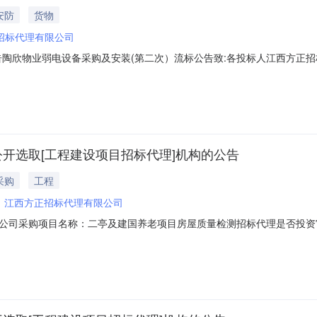
安防
货物
招标代理有限公司
告陶欣物业弱电设备采购及安装(第二次）流标公告致:各投标人江西方正
5）进行公开招标。开标会于2024年10月17日上午10：00（北京时间）
告。江西方正招标代理有限公司景德镇陶欣物业服务有限公司2024年10
公开选取[工程建设项目招标代理]机构的公告
采购
工程
：
江西方正招标代理有限公司
公司采购项目名称：二亭及建国养老项目房屋质量检测招标代理是否投资
项目规模：投资额（￥850000.0元）服务类型：工程建设项目招标代理服务时限
供招标代理服务。洽谈时间：3（个工作日）签订合同时间：15（个工作