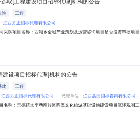
开选取[工程建设项目招标代理]机构的公告
牧渔
工程
：
江西方正招标代理有限公司
司采购项目名称：西湖乡全域产业策划及运营咨询项目是否投资审批项目
项目规模：投资额（￥960000.0元）服务类型：工程建设项目招标代理服务
）签订合同时间：15（个工作日）合同备案时间：5（个工作日）资质要
程建设项目招标代理]机构的公告
基建
工程
：
江西方正招标代理有限公司
代理单位：
江西鑫田招标咨询有限公司
目名称：景德镇太平巷南片区陶瓷文化旅游基础设施建设项目沉降观测工
100113项目规模：投资额（￥62800.0元）服务类型：工程建设项目招标
设项目沉降观测工作招标代理。沉降观测：单价参照集团控制价地上建筑面积