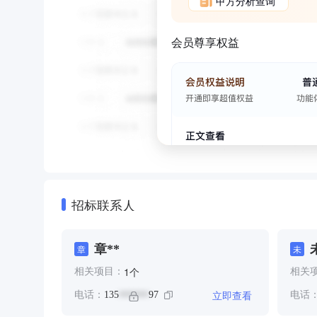
甲方分析查询
会员尊享权益
招标联系人
章**
章
未
个
1
相关项目：
相关
立即查看
电话：
135
97
电话
******