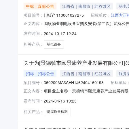
中标｜废标公告
江西省｜南昌市｜红谷滩区
弱电
项目编号：
HXJY1110001027275
招标单位：
江西方正
陶欣物业弱电设备采购及安装(第二次）流标公
正文内容：
次）（项目编号：HXJY111000102727
发布时间：
2024-10-17 12:24
家单位资格评审未通过，本项目予以流标。特此公
相关产品：
弱电设备
关于为[景德镇市颐景康养产业发展有限公司]
招标｜招标公告
江西省｜南昌市｜红谷滩区
服务
项目编号：
360200MA3AEH1J62404160193
招标单位
项目业主名称：景德镇市颐景康养产业发展有限
正文内容：
360200MA3AEH1J62404160193
发布时间：
2024-04-16 19:23
内容：对二亭及建国养老项目房屋质量检测，提
式：邀请直选+随
相关产品：
房屋质量检测