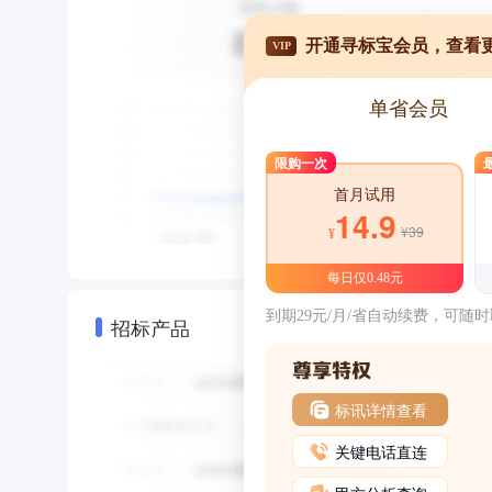
开通寻标宝会员，查看
VIP
单省会员
限购一次
首月试用
14.9
¥39
¥
每日仅0.48元
到期29元/月/省自动续费，可随
招标产品
标讯详情查看
关键电话直连