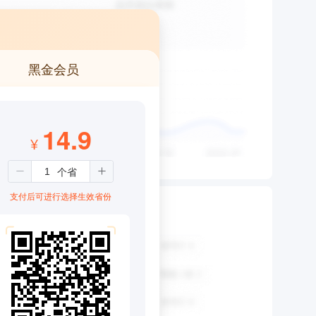
黑金会员
14.9
¥
支付后可进行选择生效省份