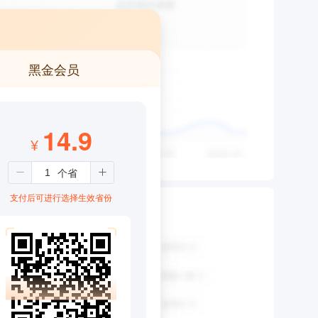
黑金会员
14.9
¥
支付后可进行选择生效省份