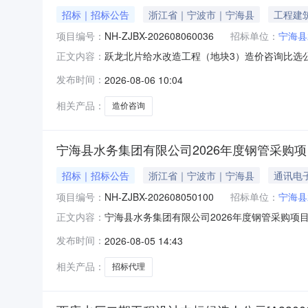
招标｜招标公告
浙江省｜宁波市｜宁海县
工程建
项目编号：
NH-ZJBX-202608060036
招标单位：
宁海县
跃龙北片给水改造工程（地块3）造价咨询比选
正文内容：
要求项目登记号：NH-ZJBX-20260806
发布时间：
2026-08-06 10:04
服务内容：工程结算审核（二审）中介服务完成
【1600元】，价格控制
相关产品：
造价咨询
宁海县水务集团有限公司2026年度钢管采购
招标｜招标公告
浙江省｜宁波市｜宁海县
通讯电
项目编号：
NH-ZJBX-202608050100
招标单位：
宁海县
宁海县水务集团有限公司2026年度钢管采购
正文内容：
项目概况及竞价要求项目登记号：NH-ZJBX-
发布时间：
2026-08-05 14:43
目总预算：1000万元服务内容：协助招标人
求：合格比选办法
相关产品：
招标代理