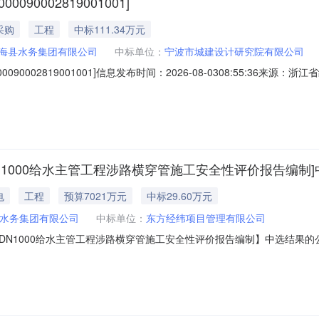
0002819001001]
采购
工程
中标111.34万元
海县水务集团有限公司
中标单位：
宁波市城建设计研究院有限公司
002819001001]信息发布时间：2026-08-0308:55:36来源：浙江省统
工程项目代码:2606-330226-04-01-767514招标人:名称:宁
理机构:名称:宁波禾正工程管理有限公司地址:浙江省/宁
N1000给水主管工程涉路横穿管施工安全性评价报告编制
电
工程
预算7021万元
中标29.60万元
水务集团有限公司
中标单位：
东方经纬项目管理有限公司
000给水主管工程涉路横穿管施工安全性评价报告编制】中选结果的公告我单位
、公路附属设施质量和安全的技术评价报告编制”中介服务机构，现将中选结
集团有限公司项目地点：宁海县沿海南线（创业路——长街镇区）项目总预算：