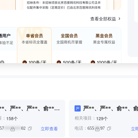
查看全部权益
**、严**、严**、俞**、
严**、严**、俞**、俞
严
**、胡**、胡*、顾**
项**
个
个
158
129
目：
相关项目：
立即查看
立
57
02
电话：
655
97
********
***