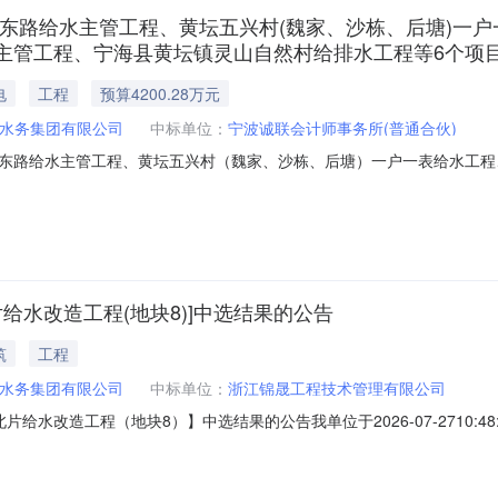
织东路给水主管工程、黄坛五兴村(魏家、沙栋、后塘)一
水主管工程、宁海县黄坛镇灵山自然村给排水工程等6个项
电
工程
预算4200.28万元
水务集团有限公司
中标单位：
宁波诚联会计师事务所(普通合伙)
东路给水主管工程、黄坛五兴村（魏家、沙栋、后塘）一户一表给水工程
山自然村给排水工程等6个项目竣工财务决算编制】中选结果的公告我单位于20
介服务机构，现将中选结果相关事项公告如下：项目编号：NH-ZJBX-20
给水改造工程(地块8)]中选结果的公告
筑
工程
水务集团有限公司
中标单位：
浙江锦晟工程技术管理有限公司
给水改造工程（地块8）】中选结果的公告我单位于2026-07-2710:
相关事项公告如下：项目编号：NH-ZJBX-202607230039项目
块6）、跃龙北片给水改造工程（地块8）中介服务事项：造价咨询选取中介时间：