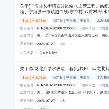
关于[宁海县长街镇西片区给水主管工程、纺
程、宁海县一市镇越白线(东岙村-武岙村)给
中标｜中标通知
浙江省｜宁波市｜宁海县
水利水
项目编号：
NH-ZJBX-202607230053
招标单位：
宁海县
关于【宁海县长街镇西片区给水主管工程、纺织
正文内容：
（东岙村-武岙村）给水主管工程、宁海县黄坛镇灵
发布时间：
2026-07-27 11:33
海县水务集团有限公司公开选取“工程财务审计”中
点：宁海县
相关产品：
工程财务审计
关于[跃龙北片给水改造工程(地块6)、跃龙北片
中标｜中标通知
浙江省｜宁波市｜宁海县
工程建
项目编号：
NH-ZJBX-202607230039
招标单位：
宁海县
关于【跃龙北片给水改造工程（地块6）、跃龙北片
正文内容：
公开选取“造价咨询”中介服务机构，现将中选结果
发布时间：
2026-07-27 11:18
225万元采购项目名称：跃龙北片给水改造工程（地