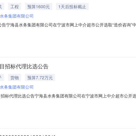
筑
工程
预算1600元
1天后投标截止
水务集团有限公司
公告宁海县水务集团有限公司在宁波市网上中介超市公开选取“造价咨询”
0036项目名称：跃龙北片给水改造工程（地块3）中介服务事项：造价咨询项
期限要求：30天质量要求：合格比选办法：其他选取法报价方式：采用
项目招标代理比选公告
子
货物
预算7.72万元
水务集团有限公司
项目招标代理比选公告宁海县水务集团有限公司在宁波市网上中介超市公开选
202608050100项目名称：宁海县水务集团有限公司2026年度钢管采
进行询价工作，编写采购文件，发布采购信息，主持开标评标工作，整理项