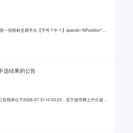
一招投标交易平台【字号？中？】spanid="litPosition"信
海县水务集团有限公司地址:浙江省/宁波市/宁海县跃龙街道外环西路
]中选结果的公告
于2026-07-3110:03:23，在宁波市网上中介超市
果相关事项公告如下：项目编号：NH-ZJBX-
7021万元采购项目名称：宁海县沿海南线（创业路——长街镇