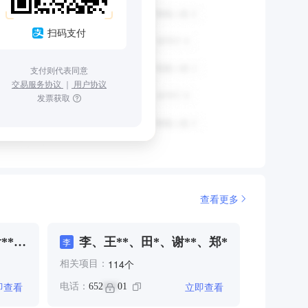
扫码支付
支付则代表同意
交易服务协议
｜
用户协议
发票获取
查看更多
**、
李、王**、田*、谢**、郑*
李
个
114
相关项目：
即查看
立即查看
电话：
652
01
***