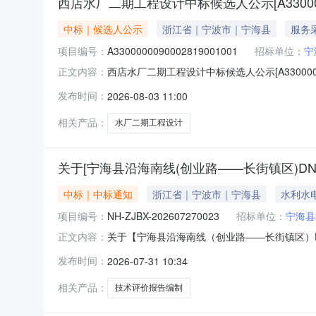
西店水厂二期工程设计中标候选人公示[A330000009
中标｜候选人公示
浙江省｜宁波市｜宁海县
服务
项目编号：
A3300000090002819001001
招标单位：
宁
西店水厂二期工程设计中标候选人公示[A3300000090
正文内容：
息公开中标候选人公示/span项目名称:西店水厂二期
发布时间：
2026-08-03 11:00
68号联系人:朱工电话:0574-59982900代
相关产品：
水厂二期工程设计
关于[宁海县沿海南线(创业路——长街镇区)D
中标｜中标通知
浙江省｜宁波市｜宁海县
水利水
项目编号：
NH-ZJBX-202607270023
招标单位：
宁海县
关于【宁海县沿海南线（创业路——长街镇区）DN1
正文内容：
网为宁海县水务集团有限公司公开选取“保障公路
发布时间：
2026-07-31 10:34
202607270023项目业主：宁海县水务
区）DN1
相关产品：
技术评价报告编制