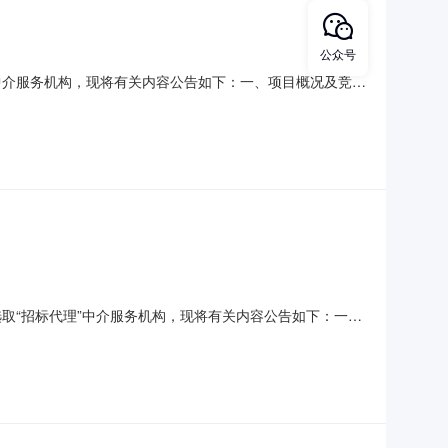
公众号
中介服务机构，现将有关内容公告如下：一、项目概况及竞价
目地点：宁海县跃龙街道项目基本情况：项目总预算：14.9万元
【直接报价】方式。价格控制范围：中介项目预算总价
取“招标代理”中介服务机构，现将有关内容公告如下：一、
购项目中介服务事项：招标代理项目地点：宁海项目基本情况：项
目招标相关的资料等。中介服务完成期限要求：30天质量要