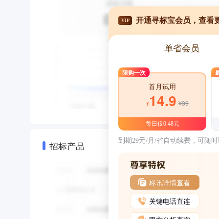
开通寻标宝会员，查看
VIP
单省会员
限购一次
首月试用
14.9
¥39
¥
每日仅0.48元
到期29元/月/省自动续费，可随
招标产品
标讯详情查看
关键电话直连