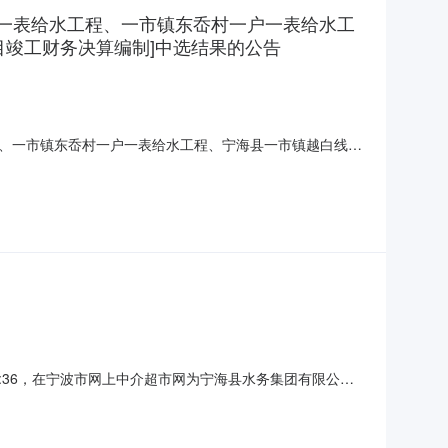
户一表给水工程、一市镇东岙村一户一表给水工
目竣工财务决算编制]中选结果的公告
、一市镇东岙村一户一表给水工程、宁海县一市镇越白线
26-07-2710:58:26，在宁波市网上中介超市网为宁
2607230053项目业主：宁海县水务集团有限公司项目地
48:36，在宁波市网上中介超市网为宁海县水务集团有限公司
业主：宁海县水务集团有限公司项目地点：跃龙街道项目总预算：
2026-07-2710:48:36服务金额：