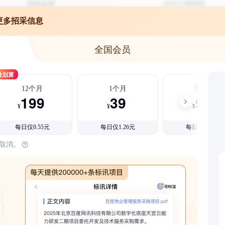
更多招采信息
全国会员
最划算
12个月
1个月
3个月
199
39
99
¥
¥
¥
每日仅0.55元
每日仅1.26元
每日仅1.08元
时取消。