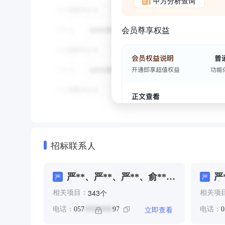
甲方分析查询
会员尊享权益
招标联系人
严**、严**、严**、俞**、
严
严
严
俞*、俞**、俞**、岑**、
岑
个
343
相关项目：
相关项
岑*****、葛**、项**、项
**、项**、顾**、顾**
立即查看
电话：
057
97
电话：
0
********