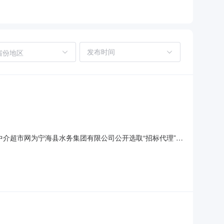
省份地区
市网上中介超市网为宁海县水务集团有限公司公开选取“招标代理”中
公司项目地点：宁海项目总预算：1000万元采购项目名称：宁
限：77200元至上限：7720