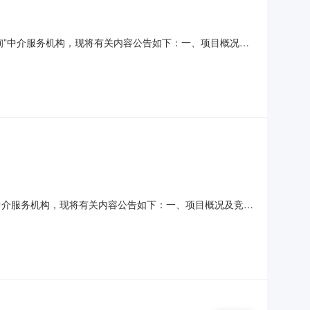
询”中介服务机构，现将有关内容公告如下：一、项目概况及
造价咨询项目地点：宁海县跃龙街道项目基本情况：项目总预算：
式：采用【直接报价】方式。价格控制范围：中介项目预算总
中介服务机构，现将有关内容公告如下：一、项目概况及竞价
目地点：宁海县跃龙街道项目基本情况：项目总预算：23.4万元
【直接报价】方式。价格控制范围：中介项目预算总价