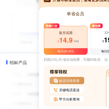
单省会员
限购一次
最划算
1
首月试用
1
14.9
¥39
¥
¥
每日仅0.48元
每日仅
到期29元/月/省自动续费，可随时取消。
招标产品
标讯详情查看
关键电话直连
甲方分析查询