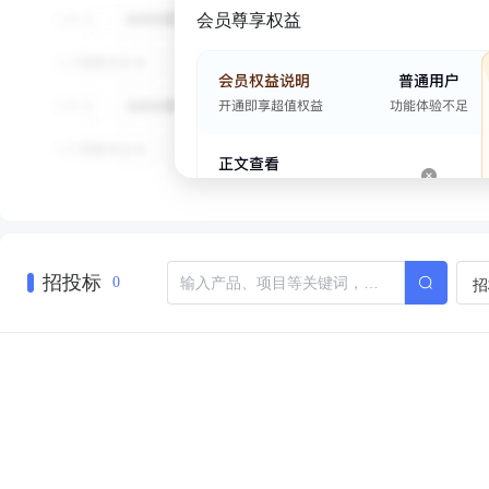
会员尊享权益
招投标
招
0