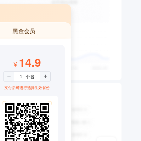
黑金会员
14.9
¥
支付后可进行选择生效省份