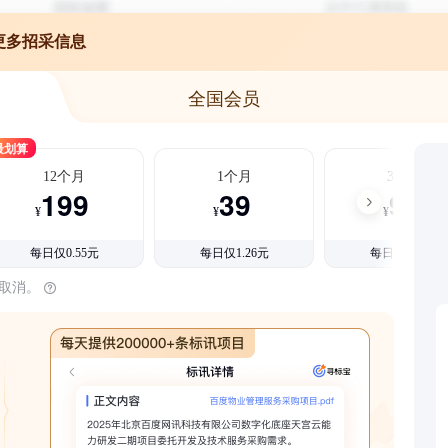
更多招采信息
全国会员
最划算
12个月
1个月
3个月
199
39
99
¥
¥
¥
每日仅0.55元
每日仅1.26元
每日仅1.08元
时取消。