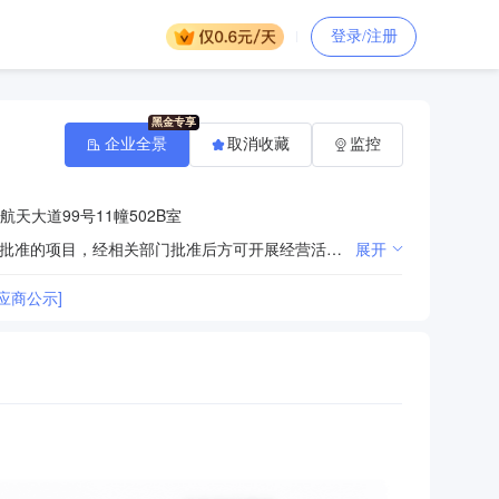
登录/注册
企业全景
取消收藏
监控
天大道99号11幢502B室
许可项目：劳务派遣服务；建设工程设计；建筑劳务分包；职业中介活动；住宅室内装饰装修（依法须经批准的项目，经相关部门批准后方可开展经营活动，具体经营项目以审批结果为准）。一般项目：5G通信技术服务；卫星通信服务；通信设备销售；技术服务、技术开发、技术咨询、技术交流、技术转让、技术推广；信息系统集成服务；信息技术咨询服务；对外承包工程；信息咨询服务（不含许可类信息咨询服务）；装卸搬运；普通货物仓储服务（不含危险化学品等需许可审批的项目）；单位后勤管理服务；软件开发；专业设计服务；市场营销策划；建筑工程机械与设备租赁；企业管理咨询；机械设备租赁；人力资源服务（不含职业中介活动、劳务派遣服务）；安全技术防范系统设计施工服务；制冷、空调设备销售（除依法须经批准的项目外，凭营业执照依法自主开展经营活动）。
展开
应商公示]