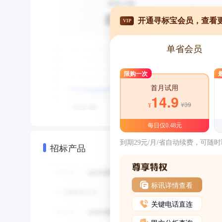
开通寻标宝会员，查看
VIP
单省会员
限购一次
首月试用
14.9
¥39
¥
每日仅0.48元
到期29元/月/省自动续费，可随
招标产品
标讯详情查看
关键电话直连