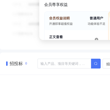
会员尊享权益
招投标
招
0