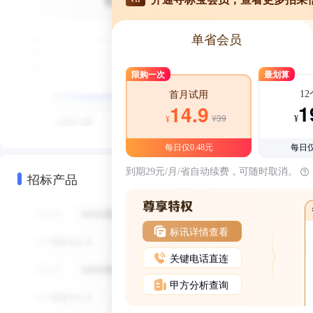
单省会员
限购一次
最划算
1
首月试用
1
14.9
¥39
¥
¥
每日仅0.48元
每日仅
到期29元/月/省自动续费，可随时取消。
招标产品
标讯详情查看
关键电话直连
甲方分析查询