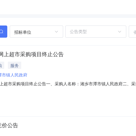
招标单位
网上超市采购项目终止公告
购
服务
潭市镇人民政府
上超市采购项目终止公告一、采购人名称：湘乡市潭市镇人民政府二、采
1000017457907四、采购组织类型：五、采购方式：直接采购六、采
ov.cn
竞价公告