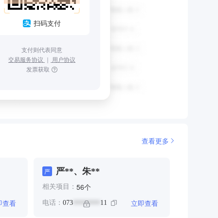
扫码支付
支付则代表同意
交易服务协议
｜
用户协议
发票获取
查看更多
严**、朱**
严
个
56
相关项目：
即查看
立即查看
电话：
073
11
********