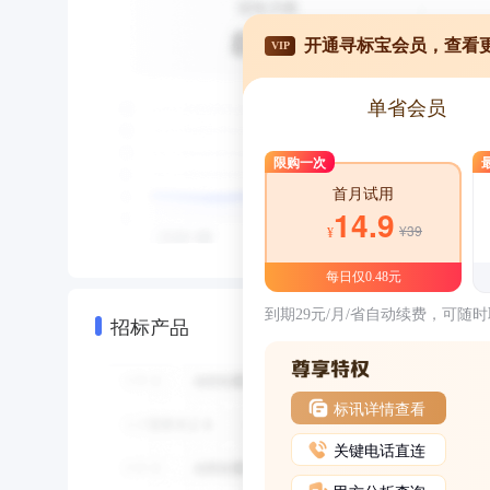
开通寻标宝会员，查看
VIP
单省会员
限购一次
首月试用
14.9
¥39
¥
每日仅0.48元
到期29元/月/省自动续费，可随
招标产品
标讯详情查看
关键电话直连