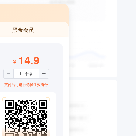
黑金会员
14.9
¥
支付后可进行选择生效省份