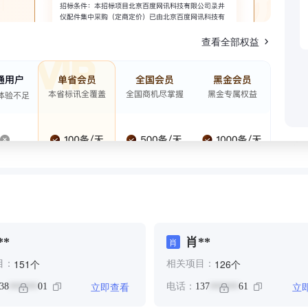
查看全部权益
**
肖**
肖
个
个
151
126
目：
相关项目：
立即查看
立
38
01
电话：
137
61
******
******