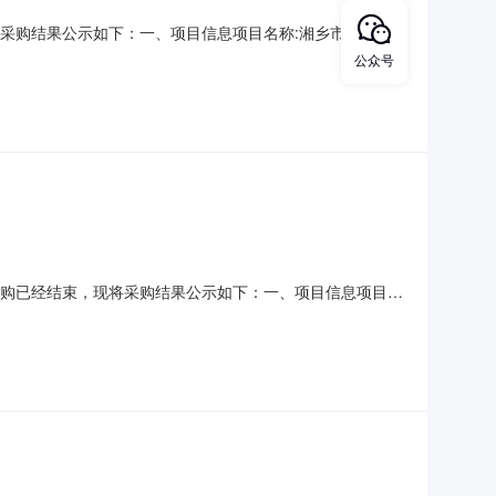
，现将采购结果公示如下：一、项目信息项目名称:湘乡市潭市镇
3271901采购计划信息：项目所在行政区划编码:430381项
公众号
位地址:潭市镇人民政府采购单位联系人和联
2）采购已经结束，现将采购结果公示如下：一、项目信息项目名
系人:朱青全项目联系电话:0731-56977211采购计划信
单位名称:湘乡市潭市镇人民政府采购单位地