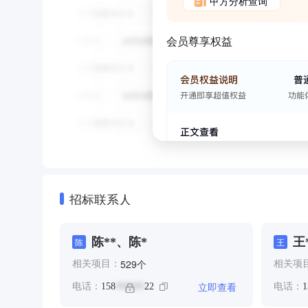
甲方分析查询
会员尊享权益
招标联系人
陈**、陈*
王
陈
王
个
529
相关项目：
相关项
立即查看
电话：
158
22
电话：
1
******