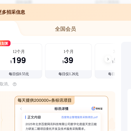
更多招采信息
全国会员
最划算
12个月
1个月
3个月
199
39
99
¥
¥
¥
每日仅0.55元
每日仅1.26元
每日仅1.08元
时取消。