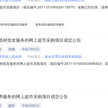
采购项目（项目编号:2071101000024119570）采购已经结束
2071101000024119570项目联系人:王梓湘项目联系电话:1387
止时间:-二、采购单位信息采购单位名称:湘乡市潭市镇人民政府采购单
内控报告编报咨询服务
财务报告编报咨询服务
器材批发服务的网上超市采购项目成交公告
教
货物
中标7855元
潭市镇人民政府
中标单位：
湘乡市潭市镇易美和商场
发服务的网上超市采购项目（项目编号:267110100002369642
发服务的网上超市采购项目项目编号:2671101000023696422项目联
在行政区划名称:湖南省湘潭市湘乡市报价起止时间:-二、采购单位信息采购
养服务的网上超市采购项目成交公告
教
服务
中标2580元