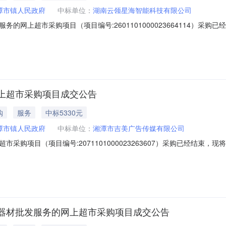
潭市镇人民政府
中标单位：
湖南云领星海智能科技有限公司
的网上超市采购项目（项目编号:2601101000023664114）采
超市采购项目项目编号:2601101000023664114项目联系人:朱青
:湖南省湘潭市湘乡市报价起止时间:-二、采购单位信息采购单位名称:湘乡
上超市采购项目成交公告
购
服务
中标5330元
潭市镇人民政府
中标单位：
湘潭市吉美广告传媒有限公司
采购项目（项目编号:2071101000023263607）采购已经结束
2071101000023263607项目联系人:王梓湘项目联系电话:1387
止时间:-二、采购单位信息采购单位名称:湘乡市潭市镇人民政府采购单
器材批发服务的网上超市采购项目成交公告