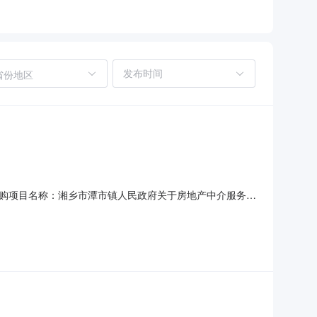
省份地区
购项目名称：湘乡市潭市镇人民政府关于房地产中介服务的
购公告发布日期：七、终止原因：原因类型:供应商拒单补充说