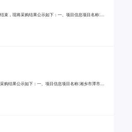
购已经结束，现将采购结果公示如下：一、项目信息项目名称:湘
全项目联系电话:0731-56977211采购计划信息：项目所在
市潭市镇人民政府采购单位地址:潭市镇人
，现将采购结果公示如下：一、项目信息项目名称:湘乡市潭市镇
3271901采购计划信息：项目所在行政区划编码:430381项
位地址:潭市镇人民政府采购单位联系人和联