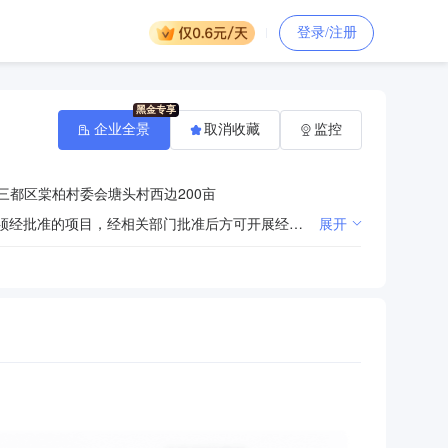
登录/注册
企业全景
取消收藏
监控
三都区棠柏村委会塘头村西边200亩
许可项目：餐饮服务;小餐饮;旅游业务;住宿服务;农作物种子经营;草种生产经营;林木种子生产经营（依法须经批准的项目，经相关部门批准后方可开展经营活动）一般项目：旅游开发项目策划咨询;旅行社服务网点旅游招徕、咨询服务;休闲观光活动;会议及展览服务;农村民间工艺及制品、休闲农业和乡村旅游资源的开发经营;花卉种植（除中国稀有和特有的珍贵优良品种）;集中式快速充电站;电动汽车充电基础设施运营;充电控制设备租赁;非食用林产品初加工;城市公园管理;游览景区管理;新鲜蔬菜零售;新鲜水果零售;农作物栽培服务;农业专业及辅助性活动;专用化学产品制造（不含危险化学品）;日用化学产品销售;中草药种植;园艺产品种植;花卉种植;日用化学产品制造;园林绿化工程施工;城市绿化管理;规划设计管理;人工造林;草种植（除中国稀有和特有的珍贵优良品种）;草种植;农业园艺服务;技术服务、技术开发、技术咨询、技术交流、技术转让、技术推广（除许可业务外，可自主依法经营法律法规非禁止或限制的项目）
展开