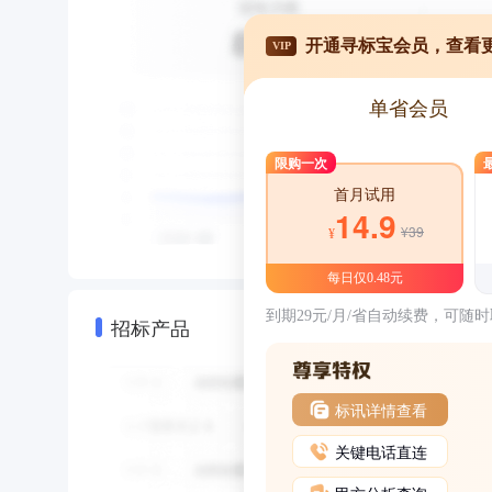
开通寻标宝会员，查看
VIP
单省会员
限购一次
首月试用
14.9
¥39
¥
每日仅0.48元
到期29元/月/省自动续费，可随
招标产品
标讯详情查看
关键电话直连