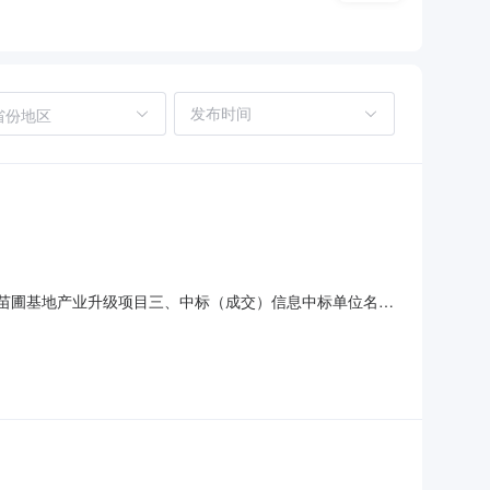
省份地区
绿梦苗圃基地产业升级项目三、中标（成交）信息中标单位名称∶
670.29元（大写：贰佰叁拾捌万柒仟陆佰柒拾元贰角玖分）
121303580五、评审专家名单∶林志伟、陈美恩、杨健