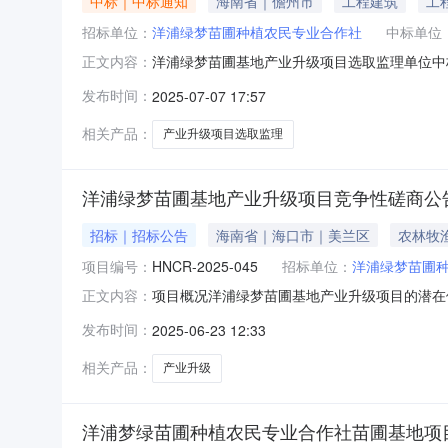
中标｜中标通知
海南省｜儋州市
工程建筑
工
招标单位：
洋浦绿梦苗圃种植农民专业合作社
中标单位
洋浦绿梦苗圃基地产业升级项目选取监理单位中标
正文内容：
洋浦绿梦苗圃会议室完成开评标工作，经评标小
发布时间：
2025-07-07 17:57
率：2.1%第三中标候选人：陕西九升土木工程咨
人：洋浦绿梦苗圃种植
相关产品：
产业升级项目选取监理
洋浦绿梦苗圃基地产业升级项目竞争性磋商公
招标｜招标公告
海南省｜海口市｜美兰区
农林牧
项目编号：
HNCR-2025-045
招标单位：
洋浦绿梦苗圃
项目概况洋浦绿梦苗圃基地产业升级项目的潜在供应
正文内容：
0452.项目名称：洋浦绿梦苗圃基地产业升级项目3
发布时间：
2025-06-23 12:33
建设地点：三都区棠柏村委会塘头村西边。7.招
相关产品：
产业升级
洋浦梦绿苗圃种植农民专业合作社苗圃基地项