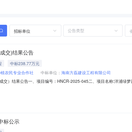
招标单位
成交)结果公告
程
中标238.77万元
种植农民专业合作社
中标单位：
海南方磊建设工程有限公司
交）结果公告一、项目编号：HNCR-2025-045二、项目名称∶洋浦
浦经济开发区信立花园小区6栋2单元701房中标（成交）金额∶￥2387
产业升级项目计划工期：90日历天项目经理：邱育强执业证书信息：琼246
中标公示